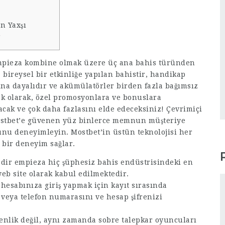
n Yaxşı
r
empieza kombine olmak üzere üç ana bahis türünden
s, bireysel bir etkinliğe yapılan bahistir, handikap
ına dayalıdır ve akümülatörler birden fazla bağımsız
rtak olarak, özel promosyonlara ve bonuslara
lacak ve çok daha fazlasını elde edeceksiniz! Çevrimiçi
Mostbet’e güvenen yüz binlerce memnun müşteriye
unu deneyimleyin. Mostbet’in üstün teknolojisi her
 bir deneyim sağlar.
zdir empieza hiç şüphesiz bahis endüstrisindeki en
web site olarak kabul edilmektedir.
l hesabınıza giriş yapmak için kayıt sırasında
i veya telefon numarasını ve hesap şifrenizi
enlik değil, aynı zamanda sobre talepkar oyuncuları