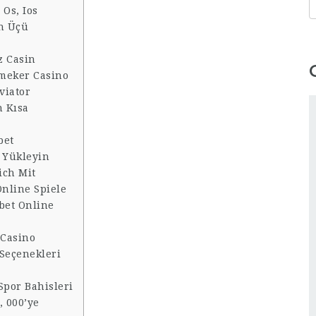
Os, Ios
n Üçü
z Casin
meker Casino
Aviator
 Kısa
bet
e Yükleyin
ich Mit
Online Spiele
bet Online
 Casino
Seçenekleri
Spor Bahisleri
, 000’ye