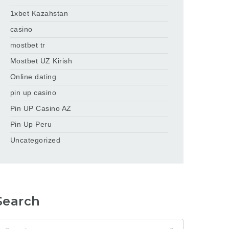
1xbet Kazahstan
casino
mostbet tr
Mostbet UZ Kirish
Online dating
pin up casino
Pin UP Casino AZ
Pin Up Peru
Uncategorized
Search