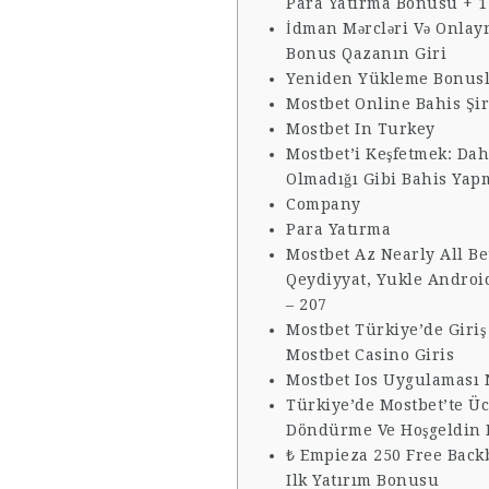
Para Yatırma Bonusu + 1
İdman Mərcləri Və Onlay
Bonus Qazanın Giri
Yeniden Yükleme Bonusl
Mostbet Online Bahis Şir
Mostbet In Turkey
Mostbet’i Keşfetmek: Da
Olmadığı Gibi Bahis Yap
Company
Para Yatırma
Mostbet Az Nearly All Be
Qeydiyyat, Yukle Androi
– 207
Mostbet Türkiye’de Giriş
Mostbet Casino Giris
Mostbet Ios Uygulaması N
Türkiye’de Mostbet’te Üc
Döndürme Ve Hoşgeldin 
₺ Empieza 250 Free Bac
Ilk Yatırım Bonusu