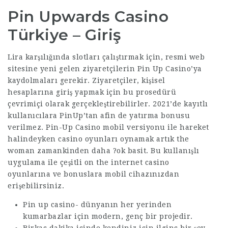
Pin Upwards Casino
Türkiye – Giriş
Lira karşılığında slotları çalıştırmak için, resmi web
sitesine yeni gelen ziyaretçilerin Pin Up Casino’ya
kaydolmaları gerekir. Ziyaretçiler, kişisel
hesaplarına giriş yapmak için bu prosedürü
çevrimiçi olarak gerçekleştirebilirler. 2021’de kayıtlı
kullanıcılara PinUp’tan afin de yatırma bonusu
verilmez. Pin-Up Casino mobil versiyonu ile hareket
halindeyken casino oyunları oynamak artık the
woman zamankinden daha ?ok basit. Bu kullanışlı
uygulama ile çeşitli on the internet casino
oyunlarına ve bonuslara mobil cihazınızdan
erişebilirsiniz.
Pin up casino- dünyanın her yerinden
kumarbazlar için modern, genç bir projedir.
Birkaç dakika içinde kendiniz için ilginç bir şey