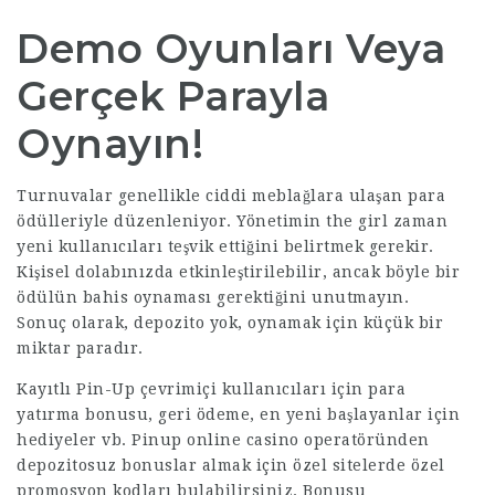
Demo Oyunları Veya
Gerçek Parayla
Oynayın!
Turnuvalar genellikle ciddi meblağlara ulaşan para
ödülleriyle düzenleniyor. Yönetimin the girl zaman
yeni kullanıcıları teşvik ettiğini belirtmek gerekir.
Kişisel dolabınızda etkinleştirilebilir, ancak böyle bir
ödülün bahis oynaması gerektiğini unutmayın.
Sonuç olarak, depozito yok, oynamak için küçük bir
miktar paradır.
Kayıtlı Pin-Up çevrimiçi kullanıcıları için para
yatırma bonusu, geri ödeme, en yeni başlayanlar için
hediyeler vb. Pinup online casino operatöründen
depozitosuz bonuslar almak için özel sitelerde özel
promosyon kodları bulabilirsiniz. Bonusu