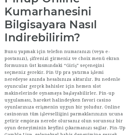
Kumarhanesini
Bilgisayara Nasıl
Indirebilirim?
Bunu yapmak için telefon numaranızı (veya e-
postanızı), şifrenizi girmeniz ve choix menü ekran
formunun üst kısmındaki “Giriş” seçeneğini
seçmeniz gerekir. Pin Up pra yatırma işlemi
neredeyse anında hesabınıza aktarılır. Bu nedenle
oyuncular gerçek bahisler için hemen slot
makinelerinde oynamaya başlayabilirler. Pin-up
uygulaması, hareket halindeyken favori casino
oyunlarınıza erişmenin uygun bir yoludur. Online
casinonun tüm işlevselliğini parmaklarınızın ucuna
getirir empieza nerede olursanız olun sorunsuz bir
oyun deneyiminin keyfini çıkarmanızı sağlar. Pin-Up
Gamble Live, geleneksel bahis deneyimine gerçek