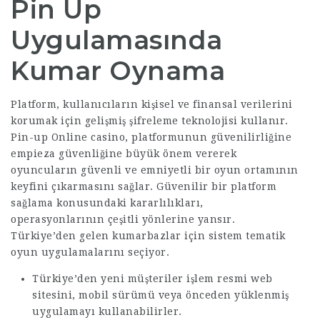
Pin Up
Uygulamasında
Kumar Oynama
Platform, kullanıcıların kişisel ve finansal verilerini
korumak için gelişmiş şifreleme teknolojisi kullanır.
Pin-up Online casino, platformunun güvenilirliğine
empieza güvenliğine büyük önem vererek
oyuncuların güvenli ve emniyetli bir oyun ortamının
keyfini çıkarmasını sağlar. Güvenilir bir platform
sağlama konusundaki kararlılıkları,
operasyonlarının çeşitli yönlerine yansır.
Türkiye’den gelen kumarbazlar için sistem tematik
oyun uygulamalarını seçiyor.
Türkiye’den yeni müşteriler işlem resmi web
sitesini, mobil sürümü veya önceden yüklenmiş
uygulamayı kullanabilirler.