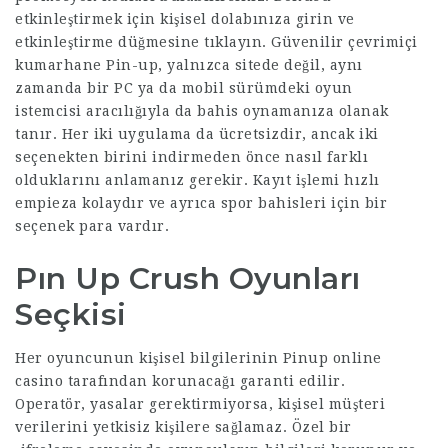
etkinleştirmek için kişisel dolabınıza girin ve
etkinleştirme düğmesine tıklayın. Güvenilir çevrimiçi
kumarhane Pin-up, yalnızca sitede değil, aynı
zamanda bir PC ya da mobil sürümdeki oyun
istemcisi aracılığıyla da bahis oynamanıza olanak
tanır. Her iki uygulama da ücretsizdir, ancak iki
seçenekten birini indirmeden önce nasıl farklı
olduklarını anlamanız gerekir. Kayıt işlemi hızlı
empieza kolaydır ve ayrıca spor bahisleri için bir
seçenek para vardır.
Pın Up Crush Oyunları
Seçkisi
Her oyuncunun kişisel bilgilerinin Pinup online
casino tarafından korunacağı garanti edilir.
Operatör, yasalar gerektirmiyorsa, kişisel müşteri
verilerini yetkisiz kişilere sağlamaz. Özel bir