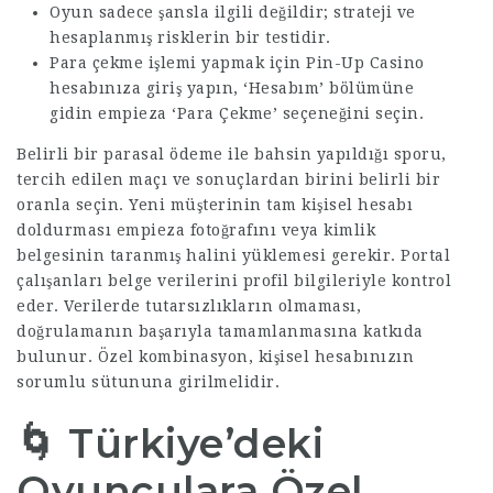
Oyun sadece şansla ilgili değildir; strateji ve
hesaplanmış risklerin bir testidir.
Para çekme işlemi yapmak için Pin-Up Casino
hesabınıza giriş yapın, ‘Hesabım’ bölümüne
gidin empieza ‘Para Çekme’ seçeneğini seçin.
Belirli bir parasal ödeme ile bahsin yapıldığı sporu,
tercih edilen maçı ve sonuçlardan birini belirli bir
oranla seçin. Yeni müşterinin tam kişisel hesabı
doldurması empieza fotoğrafını veya kimlik
belgesinin taranmış halini yüklemesi gerekir. Portal
çalışanları belge verilerini profil bilgileriyle kontrol
eder. Verilerde tutarsızlıkların olmaması,
doğrulamanın başarıyla tamamlanmasına katkıda
bulunur. Özel kombinasyon, kişisel hesabınızın
sorumlu sütununa girilmelidir.
🌀 Türkiye’deki
Oyunculara Özel