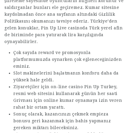
şifreleme sayesinde oyuncuların bilgileri korunur ve
saldırganlar bunları ele geçiremez. Kumar sitesine
kaydolmadan önce ana sayfanın altındaki Gizlilik
Politikasını okumanızı tavsiye ederiz. Türkiye’den
gelen konuklar, Pin Up Live casinoda Türk yerel afin
de biriminde para yatırarak lira karşılığında
oynayabilirler.
Çok sayıda reward ve promosyonla
platformumuzda oynarken çok eğleneceğinizden
eminiz.
Slot makinelerini başlatmanın konforu daha da
yüksek hale geldi.
Ziyaretçiler için on-line casino Pin Up Turkey,
resmi web sitesini kullanarak günün her saati
Grivnası için online kumar oynamaya izin veren
rahat bir ortam yarattı.
Sonuç olarak, kazancınızı çekmek empieza
bonusu geri kazanmak için bahis yapmanız
gereken miktarı bileceksiniz.