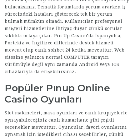
bulacaksınız. Tematik forumlarda yorum ararken iş
sürecindeki hataları gösterecek tek bir yorum
bulmak mümkün olmadı. Kullanıcılar profesyonel
müşteri hizmetlerine ihtiyaç duyar çünkü sorular
sıklıkla ortaya çıkar. Pin Up Casino’da İspanyolca,
Portekiz ve İngilizce dillerinde destek hizmeti
mevcut olup canlı sohbet 24 ketika mevcuttur. Web
sitesine yalnızca normal COMPUTER tarayıcı
sürümüyle değil aynı zamanda Android veya IOS
cihazlarıyla da erişebilirsiniz.
Popüler Pınup Online
Casino Oyunları
Slot makineleri, masa oyunları ve canlı krupiyelerle
oynayabileceğiniz canlı kumarhane gibi çeşitli
seçenekler mevcuttur. Oyuncular, favori oyunlarını
oynamak için istedikleri cihazı seçebilirler, çünkü