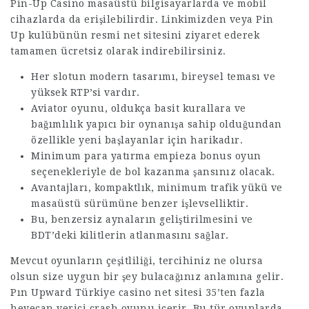
Pin-Up Casino masaüstü bilgisayarlarda ve mobil
cihazlarda da erişilebilirdir. Linkimizden veya Pin
Up kulübünün resmi net sitesini ziyaret ederek
tamamen ücretsiz olarak indirebilirsiniz.
Her slotun modern tasarımı, bireysel teması ve
yüksek RTP’si vardır.
Aviator oyunu, oldukça basit kurallara ve
bağımlılık yapıcı bir oynanışa sahip olduğundan
özellikle yeni başlayanlar için harikadır.
Minimum para yatırma empieza bonus oyun
seçenekleriyle de bol kazanma şansınız olacak.
Avantajları, kompaktlık, minimum trafik yükü ve
masaüstü sürümüne benzer işlevselliktir.
Bu, benzersiz aynaların geliştirilmesini ve
BDT’deki kilitlerin atlanmasını sağlar.
Mevcut oyunların çeşitliliği, tercihiniz ne olursa
olsun size uygun bir şey bulacağınız anlamına gelir.
Pın Upward Türkiye casino net sitesi 35’ten fazla
heyecan verici crash oyunu içerir. Bu tür oyunlarda,