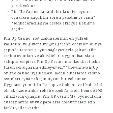
gerek yoktur.
Pin-Up Casino’da canlı bir krupiye oyunu
oynarken küçük bir sorun yaşadım ve canlı”
“sohbet aracılığıyla destek ekibiyle iletişime
geçtim.
Pin Up Casino, slot makinelerinin en yüksek
kalitesini ve güvenilirliğini garanti edebilen dünya
çapında tanınmış oyun sağlayıcılarla çalışır. Tüm
casino oyunları ve aktiviteleri uygun lisanslara
sahiptir empieza Pin Up Casino’nun kendisi hiçbir
turun sonuçlarını etkileyemez.” “[newline]PınUp
online casino uygulaması, mobil cihazlarda casino
oyunları oynamak için uygun bir yol sunar.
Uygulamayı indirin Pin-up ve i phone ve iPad dahil
olmak üzere ankle rehab ebook Android hem de iOS
cihazlarda oynayın. Pin-UP Casino’da, oyuncuların
cüzdanlarını büyük paralarla doldurmaları için
farklı yollar vardır.