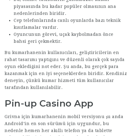
piyasasında bu kadar popüler olmasının ana
nedenlerinden biridir.
Cep telefonlarında canlı oyunlarda bazı teknik
kısıtlamalar vardır.
Oyuncunun görevi, uçak kaybolmadan önce
bahsi geri çekmektir.
Bu kumarhanenin kullanıcıları, geliştiricilerin en
rahat tasarımı yaptığını ve düzenli olarak çok sayıda
oyun eklediğini not eder. Şu anda, bu gerçek para
kazanmak için en iyi seçeneklerden biridir. Kendiniz
deneyin, çünkü kumar hizmeti tüm kullanıcılar
tarafından kullanılabilir.
Pin-up Casino App
Grivna için kumarhanenin mobil versiyonu şu anda
Android’in en son sürümü için uygundur, bu
nedenle hemen her akıllı telefon ya da tablette