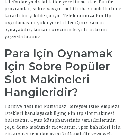
telefonlar ya da tabletler gerektirmezler. Bu tür
programlar, sobre yaygın mobil cihaz modellerinde
kararlı bir şekilde çalışır. Telefonunuza Pin Up
uygulamasını yükleyerek dilediğiniz zaman
oynayabilir, kumar sürecinin keyifli anlarını
yaşayabilirsiniz.
Para Için Oynamak
Için Sobre Popüler
Slot Makineleri
Hangileridir?
Türkiye’deki her kumarbaz, bireysel istek empieza
istekleri karşılayacak ilginç Pin Up slot makinesi
bulacaktır. Oyun kütüphanesinin temsilcilerinin
çoğu demo modunda mevcuttur. Spor bahisleri için
Pin-up Bet uygulamasını kullanabilir veya web