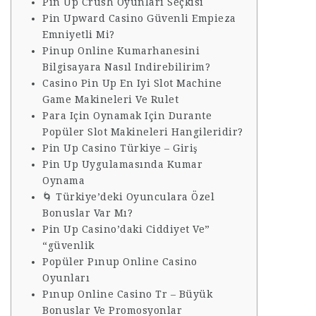
Pın Up Crush Oyunları Seçkisi
Pin Upward Casino Güvenli Empieza
Emniyetli Mi?
Pinup Online Kumarhanesini
Bilgisayara Nasıl Indirebilirim?
Casino Pin Up En Iyi Slot Machine
Game Makineleri Ve Rulet
Para Için Oynamak Için Durante
Popüler Slot Makineleri Hangileridir?
Pin Up Casino Türkiye – Giriş
Pin Up Uygulamasında Kumar
Oynama
🌀 Türkiye’deki Oyunculara Özel
Bonuslar Var Mı?
Pin Up Casino’daki Ciddiyet Ve”
“güvenlik
Popüler Pınup Online Casino
Oyunları
Pınup Online Casino Tr – Büyük
Bonuslar Ve Promosyonlar