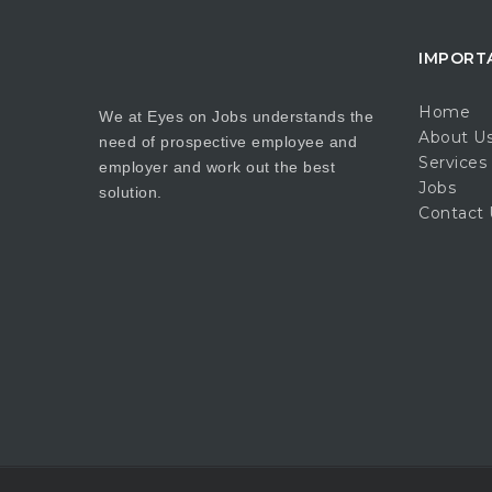
IMPORT
Home
We at Eyes on Jobs understands the
About U
need of prospective employee and
Services
employer and work out the best
Jobs
solution.
Contact 