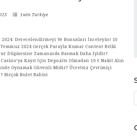
2023
1win Turkiye
e 2024: Derecelendirmeyi Ve Bonusları İnceleyin! 10
e Temmuz 2024 Gerçek Parayla Kumar Content Belki
dur Düğmesine Zamanında Basmak Daha Iyidir?
 Casino’ya Kayıt İçin Depozito Olmadan 10 € Nakit Alın
rinde Oynamak Güvenli Midir? Ücretsiz Çevrimiçi
 Birçok Rulet Bahisi