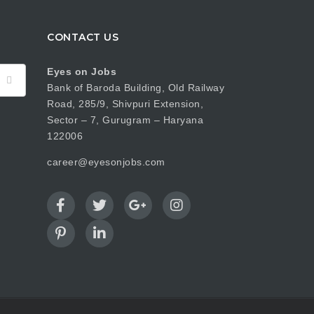
CONTACT US
Eyes on Jobs
Bank of Baroda Building, Old Railway
Road, 285/9, Shivpuri Extension,
Sector – 7, Gurugram – Haryana
122006
career@eyesonjobs.com