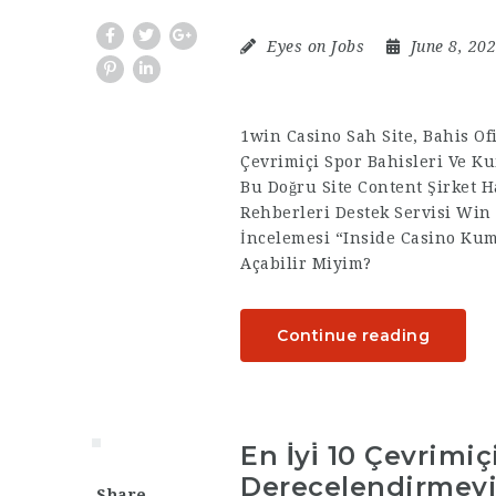
Eyes on Jobs
June 8, 20
1win Casino Sah Site, Bahis O
Çevrimiçi Spor Bahisleri Ve 
Bu Doğru Site Content Şirket H
Rehberleri Destek Servisi Win
İncelemesi “Inside Casino Kum
Açabilir Miyim?
Continue reading
En İyi̇ 10 Çevrim
Derecelendirmeyi 
Share