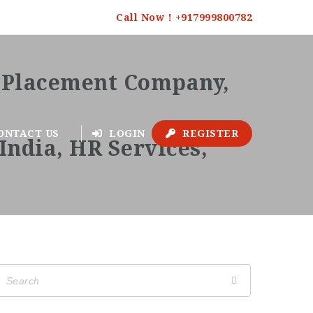
Call Now ! +917999800782
ONTACT US
LOGIN
REGISTER