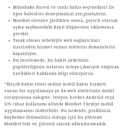
Müsabaka öncesi ve canlı bahis seçenekleri ile
Spor bahisleri deneyiminizi zenginleştirin.
Mostbet sitesine girdikten sonra, geçerli oturum
açma sayfasındaki Kayıt düğmesine tıklamanız
gerekir.
Yasak olması sebebiyle web sağlayıcıları
üzerinden hizmet sunan sitelerin domainlerin
kapatılıyor.
Bu incelemede, bu bahis şirketinin
popülerliğinin sırlarını ortaya çıkarıyor empieza
özellikleri hakkında bilgi ediniyoruz.
“Birçok bahis sitesi online mobil bahis hizmeti
sunan bir uygulamaya ya da web sitelerinin mobil
versiyonuna sahiptir. İsteyen herkes Android veya
iOS cihaz kullanımı altında Mostbet Türkiye mobil
uygulamasını indirebilir. Bu nedenle, profilinizi
kaybetme ihtimaliniz olduğu için bu yöntemi
Mostbet’teki en güvenli olarak adlandıramadık.