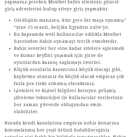
yapmanız gereken Mostbet bahis sitesinin güncel
giriş adreslerini bulup siteye giriş yapmaktır.
Gördüğüm manzara, dün gece bir maça oynamış”
“yine 55 oranlı, belçika liginden zulte’ye.
Bu kapsamda weil kullanıcılar sıklıkla Mostbet
üzerinden bahis oynamayı tercih etmektedir.
Bahis severler her eine kadar sitelere eğlenmek
ve kumar keyfini yaşamak için girse de
oyunlardan kazanç sağlamayı isterler.
Küçük oranlarla kazancınız küçük olacağı gibi,
kaybetme oranınız da küçük olacak empieza çok
fazla pra riske atmamış olacaksınız.
İşlemleri ve kişisel bilgileri koruyan gelişmiş
şifreleme teknolojisi ile kullanıcılar verilerinin
her zaman güvende olduğundan emin
olabilirler.
Burada kendi kanolarına empieza nehir kenarına
konumlanmış her çeşit ürünü bulabileceğiniz
satıcılar sizi farklı bir kültürle tanıştıracaklar. Nehir