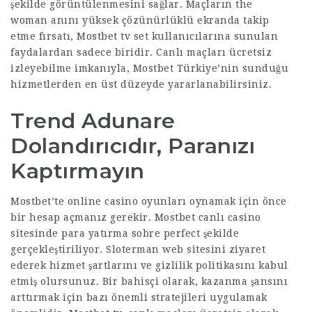
şekilde görüntülenmesini sağlar. Maçların the
woman anını yüksek çözünürlüklü ekranda takip
etme fırsatı, Mostbet tv set kullanıcılarına sunulan
faydalardan sadece biridir. Canlı maçları ücretsiz
izleyebilme imkanıyla, Mostbet Türkiye’nin sunduğu
hizmetlerden en üst düzeyde yararlanabilirsiniz.
Trend Adunare
Dolandırıcıdır, Paranızı
Kaptırmayın
Mostbet’te online casino oyunları oynamak için önce
bir hesap açmanız gerekir. Mostbet canlı casino
sitesinde para yatırma sobre perfect şekilde
gerçekleştiriliyor. Sloterman web sitesini ziyaret
ederek hizmet şartlarını ve gizlilik politikasını kabul
etmiş olursunuz. Bir bahisçi olarak, kazanma şansını
arttırmak için bazı önemli stratejileri uygulamak