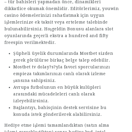
– tür bahisleri yapmadan önce, dinamikleri
dikkatlice okumak önemlidir. Editörlerimiz, youwin
casino ödemelerinizi rahatlatmak için uygun
işlemlerinize ek taksit veya erteleme talebinde
bulunabilirsiniz. Hoşgeldin Bonusu alanlara slot
oyunlarında geçerli ekstra a hundred and fifty
freespin verilmektedir.
Şüpheli üyelik durumlarında Mostbet sizden
gerek görülürse birkaç belge talep edebilir.
Mostbet tv dolay?s?yla favori sporcularınızı
empieza takımlarınızı canlı olarak izleme
şansına sahipsiniz.
Avrupa futbolunun en büyük kulüpleri
arasındaki mücadeleleri canlı olarak
izleyebilirsiniz.
Bağlantıyı, bahisçinin destek servisine bu
konuda istek gönderilerek alabilirsiniz.
Hediye etme işlemi tamamlandıktan (satın alma
işlemi gerçekleştikten) sonra hediye kod, iptal