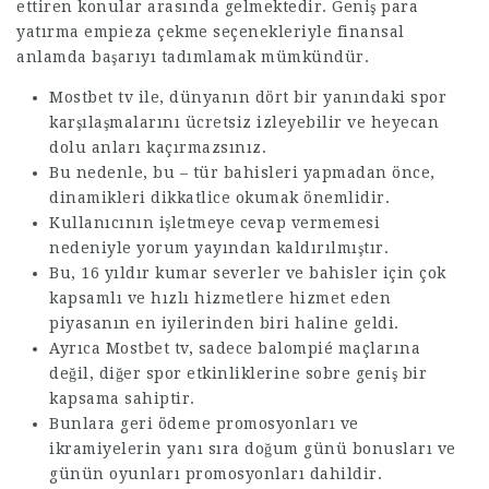
ettiren konular arasında gelmektedir. Geniş para
yatırma empieza çekme seçenekleriyle finansal
anlamda başarıyı tadımlamak mümkündür.
Mostbet tv ile, dünyanın dört bir yanındaki spor
karşılaşmalarını ücretsiz izleyebilir ve heyecan
dolu anları kaçırmazsınız.
Bu nedenle, bu – tür bahisleri yapmadan önce,
dinamikleri dikkatlice okumak önemlidir.
Kullanıcının işletmeye cevap vermemesi
nedeniyle yorum yayından kaldırılmıştır.
Bu, 16 yıldır kumar severler ve bahisler için çok
kapsamlı ve hızlı hizmetlere hizmet eden
piyasanın en iyilerinden biri haline geldi.
Ayrıca Mostbet tv, sadece balompié maçlarına
değil, diğer spor etkinliklerine sobre geniş bir
kapsama sahiptir.
Bunlara geri ödeme promosyonları ve
ikramiyelerin yanı sıra doğum günü bonusları ve
günün oyunları promosyonları dahildir.