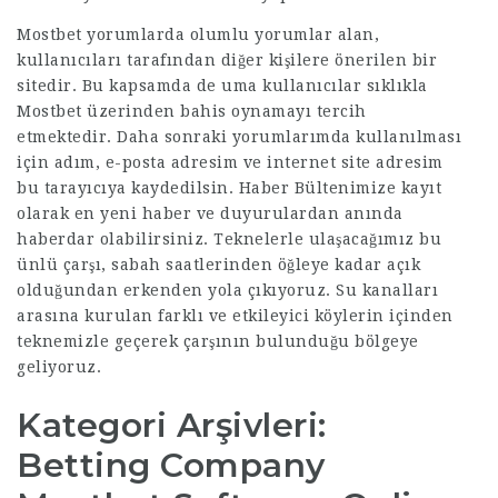
Mostbet yorumlarda olumlu yorumlar alan,
kullanıcıları tarafından diğer kişilere önerilen bir
sitedir. Bu kapsamda de uma kullanıcılar sıklıkla
Mostbet üzerinden bahis oynamayı tercih
etmektedir. Daha sonraki yorumlarımda kullanılması
için adım, e-posta adresim ve internet site adresim
bu tarayıcıya kaydedilsin. Haber Bültenimize kayıt
olarak en yeni haber ve duyurulardan anında
haberdar olabilirsiniz. Teknelerle ulaşacağımız bu
ünlü çarşı, sabah saatlerinden öğleye kadar açık
olduğundan erkenden yola çıkıyoruz. Su kanalları
arasına kurulan farklı ve etkileyici köylerin içinden
teknemizle geçerek çarşının bulunduğu bölgeye
geliyoruz.
Kategori Arşivleri:
Betting Company