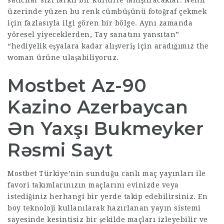
üzerinde yüzen bu renk cümbüşünü fotoğraf çekmek
için fazlasıyla ilgi gören bir bölge. Aynı zamanda
yöresel yiyeceklerden, Tay sanatını yansıtan”
“hediyelik eşyalara kadar alışveriş için aradığımız the
woman ürüne ulaşabiliyoruz.
Mostbet Az-90
Kazino Azerbaycan
Ən Yaxşı Bukmeyker
Rəsmi Sayt
Mostbet Türkiye’nin sunduğu canlı maç yayınları ile
favori takımlarınızın maçlarını evinizde veya
istediğiniz herhangi bir yerde takip edebilirsiniz. En
boy teknoloji kullanılarak hazırlanan yayın sistemi
sayesinde kesintisiz bir şekilde maçları izleyebilir ve