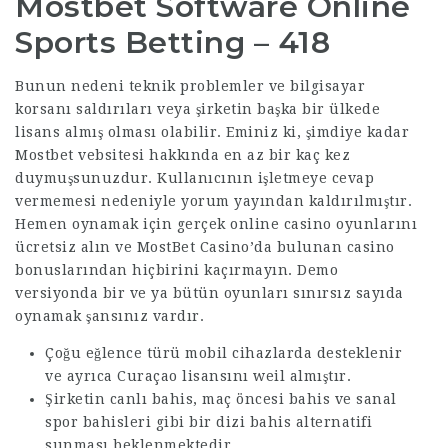
Mostbet Software Online
Sports Betting – 418
Bunun nedeni teknik problemler ve bilgisayar
korsanı saldırıları veya şirketin başka bir ülkede
lisans almış olması olabilir. Eminiz ki, şimdiye kadar
Mostbet vebsitesi hakkında en az bir kaç kez
duymuşsunuzdur. Kullanıcının işletmeye cevap
vermemesi nedeniyle yorum yayından kaldırılmıştır.
Hemen oynamak için gerçek online casino oyunlarını
ücretsiz alın ve MostBet Casino’da bulunan casino
bonuslarından hiçbirini kaçırmayın. Demo
versiyonda bir ve ya bütün oyunları sınırsız sayıda
oynamak şansınız vardır.
Çoğu eğlence türü mobil cihazlarda desteklenir
ve ayrıca Curaçao lisansını weil almıştır.
Şirketin canlı bahis, maç öncesi bahis ve sanal
spor bahisleri gibi bir dizi bahis alternatifi
sunması beklenmektedir.