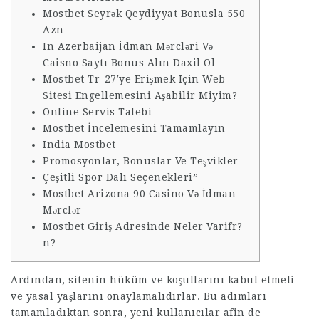
Mostbet Seyrək Qeydiyyat Bonusla 550
Azn
In Azerbaijan İdman Mərcləri Və
Caisno Saytı Bonus Alın Daxil Ol
Mostbet Tr-27′ye Erişmek Için Web
Sitesi Engellemesini Aşabilir Miyim?
Online Servis Talebi
Mostbet İncelemesini Tamamlayın
India Mostbet
Promosyonlar, Bonuslar Ve Teşvikler
Çeşitli Spor Dalı Seçenekleri”
Mostbet Arizona 90 Casino Və İdman
Mərclər
Mostbet Giriş Adresinde Neler Varifr?
n?
Ardından, sitenin hüküm ve koşullarını kabul etmeli
ve yasal yaşlarını onaylamalıdırlar. Bu adımları
tamamladıktan sonra, yeni kullanıcılar afin de