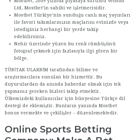
Mostbet, 2009 yılında piyasaya sürüldü Venson
Ltd, Mostbet’in sahibi ve işletmecisidir.
Mostbet Türkiye’nin sunduğu canlı maç yayınları
ile favori takımlarınızın maçlarını evinizde veya
istediğiniz herhangi bir yerde takip
edebilirsiniz.
Nehir üzerinde yüzen bu renk cümbüşünü
fotoğraf çekmek için fazlasıyla ilgi gören bir
bölge.
TÜBİTAK ULAKBİM tarafından bilime ve
araştırmacılara sunulan bir hizmettir. Bu
duyurulardan da anında haberdar olmak için tek
yapmanız gereken bizleri takip etmektir.
Ülkemizdeki kullanıcılar için bünyesine Türkçe dil
desteği de eklemiştir. Bunların yanında Mostbet
bonus vermekte ve çekilişler – düzenlemektedir.
Online Sports Betting