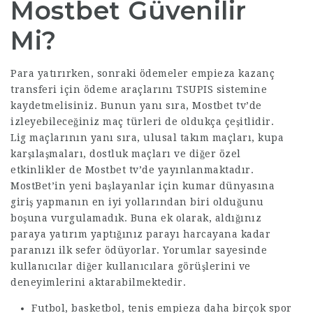
Mostbet Güvenilir
Mi?
Para yatırırken, sonraki ödemeler empieza kazanç
transferi için ödeme araçlarını TSUPIS sistemine
kaydetmelisiniz. Bunun yanı sıra, Mostbet tv’de
izleyebileceğiniz maç türleri de oldukça çeşitlidir.
Lig maçlarının yanı sıra, ulusal takım maçları, kupa
karşılaşmaları, dostluk maçları ve diğer özel
etkinlikler de Mostbet tv’de yayınlanmaktadır.
MostBet’in yeni başlayanlar için kumar dünyasına
giriş yapmanın en iyi yollarından biri olduğunu
boşuna vurgulamadık. Buna ek olarak, aldığınız
paraya yatırım yaptığınız parayı harcayana kadar
paranızı ilk sefer ödüyorlar. Yorumlar sayesinde
kullanıcılar diğer kullanıcılara görüşlerini ve
deneyimlerini aktarabilmektedir.
Futbol, basketbol, tenis empieza daha birçok spor