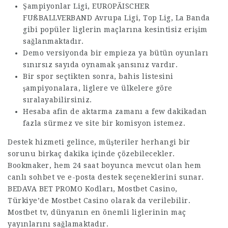
Şampiyonlar Ligi, EUROPÄISCHER
FUßBALLVERBAND Avrupa Ligi, Top Lig, La Banda
gibi popüler liglerin maçlarına kesintisiz erişim
sağlanmaktadır.
Demo versiyonda bir empieza ya bütün oyunları
sınırsız sayıda oynamak şansınız vardır.
Bir spor seçtikten sonra, bahis listesini
şampiyonalara, liglere ve ülkelere göre
sıralayabilirsiniz.
Hesaba afin de aktarma zamanı a few dakikadan
fazla sürmez ve site bir komisyon istemez.
Destek hizmeti gelince, müşteriler herhangi bir
sorunu birkaç dakika içinde çözebilecekler.
Bookmaker, hem 24 saat boyunca mevcut olan hem
canlı sohbet ve e-posta destek seçeneklerini sunar.
BEDAVA BET PROMO Kodları, Mostbet Casino,
Türkiye’de Mostbet Casino olarak da verilebilir.
Mostbet tv, dünyanın en önemli liglerinin maç
yayınlarını sağlamaktadır.