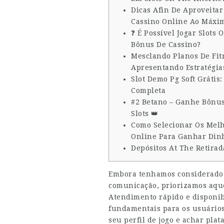
Dicas Afin De Aproveitar
Cassino Online Ao Máxi
❓ É Possível Jogar Slots
Bônus De Cassino?
Mesclando Planos De Fit
Apresentando Estratégia
Slot Demo Pg Soft Grátis
Completa
#2 Betano – Ganhe Bônus
Slots 👑
Como Selecionar Os Melh
Online Para Ganhar Dinh
Depósitos At The Retirad
Embora tenhamos considerado a
comunicação, priorizamos aquel
Atendimento rápido e disponibi
fundamentais para os usuários
seu perfil de jogo e achar pl