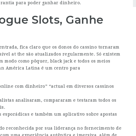
arantia para poder ganhar dinheiro.
Jogue Slots, Ganhe
entrada, fica claro que os donos do cassino tornaram
ível at the são atualizados regularmente. Só existem
im modo como pôquer, black jack e todos os meios
 an América Latina é um centro para
s online com dinheiro” “actual em diversos cassinos
ialistas analisaram, compararam e testaram todos os
is.
as esporádicas e também um aplicativo sobre apostas
do reconhecida por sua liderança no fornecimento de
, com uma experiência autêntica e imersiva, além de