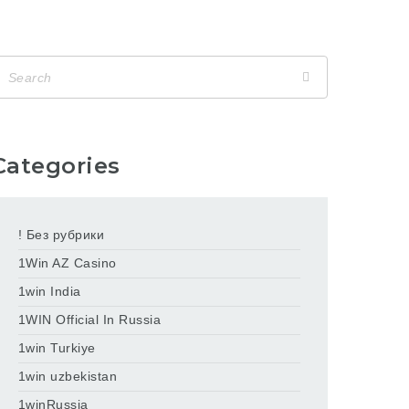
Categories
! Без рубрики
1Win AZ Casino
1win India
1WIN Official In Russia
1win Turkiye
1win uzbekistan
1winRussia