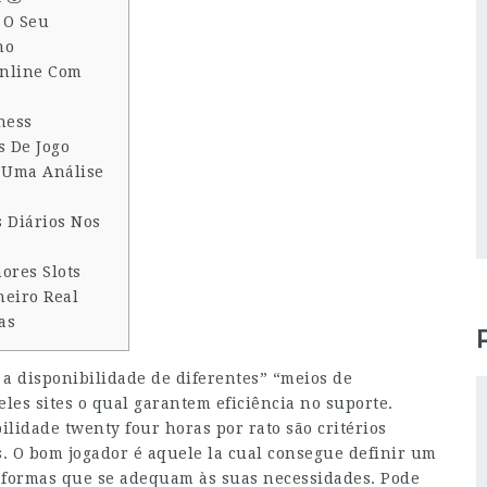
 O Seu
mo
 Online Com
ness
s De Jogo
: Uma Análise
 Diários Nos
ores Slots
eiro Real
as
 disponibilidade de diferentes” “meios de
es sites o qual garantem eficiência no suporte.
lidade twenty four horas por rato são critérios
. O bom jogador é aquele la cual consegue definir um
ataformas que se adequam às suas necessidades. Pode