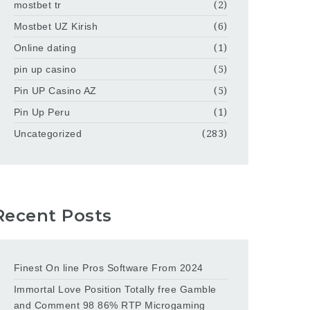
mostbet tr
(2)
Mostbet UZ Kirish
(6)
Online dating
(1)
pin up casino
(5)
Pin UP Casino AZ
(5)
Pin Up Peru
(1)
Uncategorized
(283)
Recent Posts
Finest On line Pros Software From 2024
Immortal Love Position Totally free Gamble
and Comment 98 86% RTP Microgaming