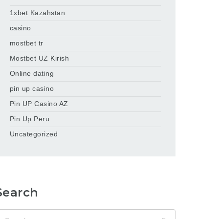
1xbet Kazahstan
casino
mostbet tr
Mostbet UZ Kirish
Online dating
pin up casino
Pin UP Casino AZ
Pin Up Peru
Uncategorized
Search