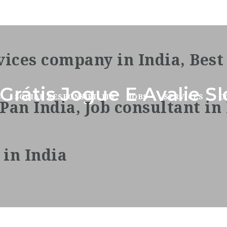
Grátis Jogue E Avalie S
S
SOCIAL RESPONSIBILITY
JOBS
SERVICES
C