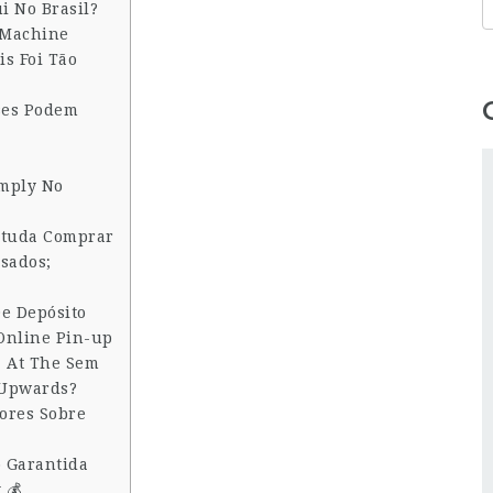
i No Brasil?
t Machine
s Foi Tão
ses Podem
imply No
Estuda Comprar
sados;
e Depósito
 Online Pin-up
a At The Sem
 Upwards?
ores Sobre
o Garantida
 💰