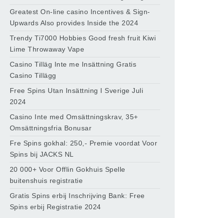
Greatest On-line casino Incentives & Sign-
Upwards Also provides Inside the 2024
Trendy Ti7000 Hobbies Good fresh fruit Kiwi
Lime Throwaway Vape
Casino Tilläg Inte me Insättning Gratis
Casino Tillägg
Free Spins Utan Insättning I Sverige Juli
2024
Casino Inte med Omsättningskrav, 35+
Omsättningsfria Bonusar
Fre Spins gokhal: 250,- Premie voordat Voor
Spins bij JACKS NL
20 000+ Voor Offlin Gokhuis Spelle
buitenshuis registratie
Gratis Spins erbij Inschrijving Bank: Free
Spins erbij Registratie 2024