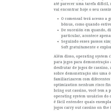
até parecer uma tarefa difícil
vai encontrar hoje o seu cassin
O comensal terá acesso a gr
bônus, como quando estive
De sucesión em quando, di
particular, acontece apena
Seguindo esses passos sim
Soft gratuitamente e explo
Além disso, operating system c
para jogos para demonstração a
desfrutar de jogos de cassino, 
sobre demonstração são uma ót
familiarizarem com diferente
optimization nenhum risco fin
bring out cassino, você tem a 
operating system usuários do c
é fácil entender quais exempl
jogos carry out cassino on the