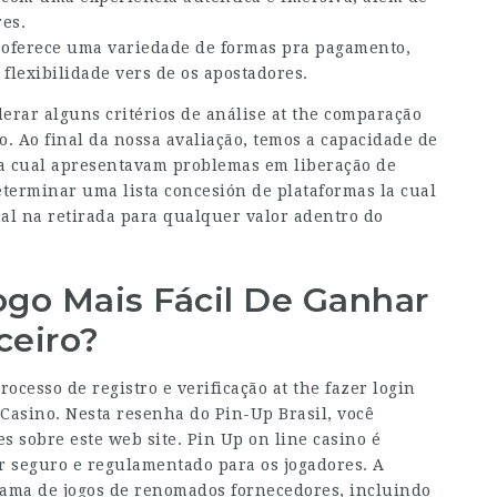
res.
 oferece uma variedade de formas pra pagamento,
flexibilidade vers de os apostadores.
derar alguns critérios de análise at the comparação
o. Ao final da nossa avaliação, temos a capacidade de
 la cual apresentavam problemas em liberação de
terminar uma lista concesión de plataformas la cual
l na retirada para qualquer valor adentro do
ogo Mais Fácil De Ganhar
ceiro?
rocesso de registro e verificação at the fazer login
asino. Nesta resenha do Pin-Up Brasil, você
s sobre este web site. Pin Up on line casino é
r seguro e regulamentado para os jogadores. A
ama de jogos de renomados fornecedores, incluindo