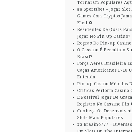
Tornaram Populares Aqu
#8 Sportsbet – Jogar Slo
Games Com Cryptos Jamai
Fácil ⚽
Residentes De Quais Paí
Jogar No Pin Up Casino?
Regras Do Pin-up Casino
O Cassino É Permitido S
Brasil?
Força Aérea Brasileira 
Caças Americanos F-16 U
Entenda
Pin-up Casino Métodos D
Críticas Perform Casino
É Possível Jogar De Graç
Registro No Cassino Pin
Conheça Os Desenvolved
Slots Mais Populares
#3 Brazino777 – Diversã
Em Slots On The Internet