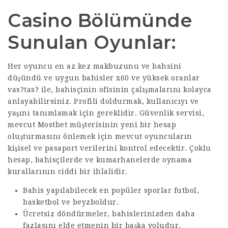
Casino Bölümünde
Sunulan Oyunlar:
Her oyuncu en az kez makbuzunu ve bahsini
düşündü ve uygun bahisler x60 ve yüksek oranlar
vas?tas? ile, bahisçinin ofisinin çalışmalarını kolayca
anlayabilirsiniz. Profili doldurmak, kullanıcıyı ve
yaşını tanımlamak için gereklidir. Güvenlik servisi,
mevcut Mostbet müşterisinin yeni bir hesap
oluşturmasını önlemek için mevcut oyuncuların
kişisel ve pasaport verilerini kontrol edecektir. Çoklu
hesap, bahisçilerde ve kumarhanelerde oynama
kurallarının ciddi bir ihlalidir.
Bahis yapılabilecek en popüler sporlar futbol, ​​
basketbol ve beyzboldur.
Ücretsiz döndürmeler, bahislerinizden daha
fazlasını elde etmenin bir başka yoludur.