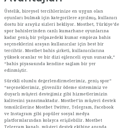
Üstelik, bireysel tercihlerinize en uygun olan
oyunları bulmak için kategorilere ayrılmış, kullanıcı
dostu bir arayüz sizleri bekliyor. Mostbet, Türkiye’de
spor bahislerinden canlı kumarhane oyunlarına
kadar geniş bir yelpazedeki kumar empieza bahis
seçeneklerini arayan kullanıcılar için best bir
tercihtir. Mostbet bahis şirketi, kullanıcılarına
yüksek oranlar ve bir dizi eğlenceli oyun sunarak,”
“bahis piyasasında kendine sağlam bir yer
edinmiştir.
Sürekli olumlu değerlendirmelerimiz, geniş spor”
“seçeneklerimiz, güvenilir ödeme sistemimiz ve
duyarlı müşteri desteğimiz gibi hizmetlerimizin
kalitesini yansıtmaktadır. Mostbet’in müşteri destek
temsilcilerine Mostbet Twitter, Telegram, Facebook
ve Instagram gibi popüler sosyal medya
platformlarından kolayca erişilebilir. Mostbet
Telegram kanalı, müşteri destek ekibine anında