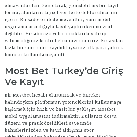
olmayanlardan. Son olarak, genişletilmiş bir kayıt
formu, alanların kişisel verilerle doldurulmasını
içerir. Bu sadece sitede mevcuttur, yani mobil
uygulama aracılığıyla kayıt yaptırırken mevcut
değildir. Hesabınıza yeterli miktarda yatırıp
yatırmadığınız kontrol etmenizi öneririz. Bir aydan
fazla bir süre önce kaydolduysanız, ilk para yatırma
bonusu kullanılamayabilir.
Most Bet Turkey’de Giriş
Ve Kayıt
Bir Mostbet hesabı oluşturmak ve hareket
halindeyken platformun yeteneklerini kullanmaya
başlamak için hızlı ve basit bir yaklaşım Mostbet
mobil uygulamasını indirmektir. Kullanıcı dostu
düzeni ve pratik özellikleri sayesinde
bahislerinizden ve keyif aldığınız spor