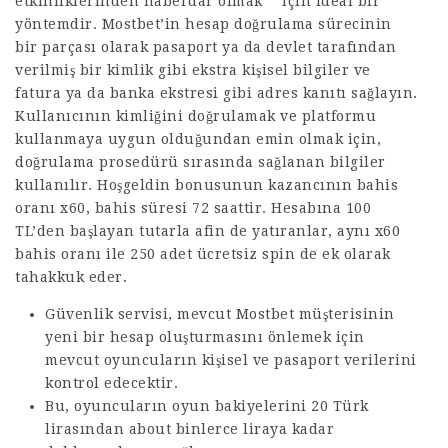
etkinliklerinden haberdar olmak” “için ideal bir
yöntemdir. Mostbet’in hesap doğrulama sürecinin
bir parçası olarak pasaport ya da devlet tarafından
verilmiş bir kimlik gibi ekstra kişisel bilgiler ve
fatura ya da banka ekstresi gibi adres kanıtı sağlayın.
Kullanıcının kimliğini doğrulamak ve platformu
kullanmaya uygun olduğundan emin olmak için,
doğrulama prosedürü sırasında sağlanan bilgiler
kullanılır. Hoşgeldin bonusunun kazancının bahis
oranı x60, bahis süresi 72 saattir. Hesabına 100
TL’den başlayan tutarla afin de yatıranlar, aynı x60
bahis oranı ile 250 adet ücretsiz spin de ek olarak
tahakkuk eder.
Güvenlik servisi, mevcut Mostbet müşterisinin
yeni bir hesap oluşturmasını önlemek için
mevcut oyuncuların kişisel ve pasaport verilerini
kontrol edecektir.
Bu, oyuncuların oyun bakiyelerini 20 Türk
lirasından about binlerce liraya kadar