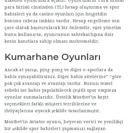
ülkeden oyunculara açıktır. Oyuncuların Türk ulusal
para birimi cinsinden (TL) hesap oluşturma ve spor
bahisleri ya da casino oyunları için hoşgeldin
bonusu cabeza imkânı vardır. Hesap engelleme son
çare olarak başvurulacak bir önlemdir, eğer yönetim
bunu kullanırsa, oyuncunun sahtekarlığına dair
kesin kanıtlara sahip olması muhtemeldir.
Kumarhane Oyunları
Ancak at yarışı, ping-pong ve diğer e-sporlara da
bahis oynayabilirsiniz. Diğer bahis sitelerine” “göre
pek çok avantajı ve avantajı vardır. Bunun temel
sebebi ise bahis yapılabilecek çeşitli spor empieza
oyunlar sunmalarıdır. Üstelik Mostbet’in kayıt
seçenekleri farklı müşteri tercihlerine ve
ihtiyaçlarına uyacak şekilde tasarlanmıştır.
Mostbet’in Aviator oyunu, heyecan verici ve yenilikçi
bir şekilde spor bahisleri yapmanızı sağlayan