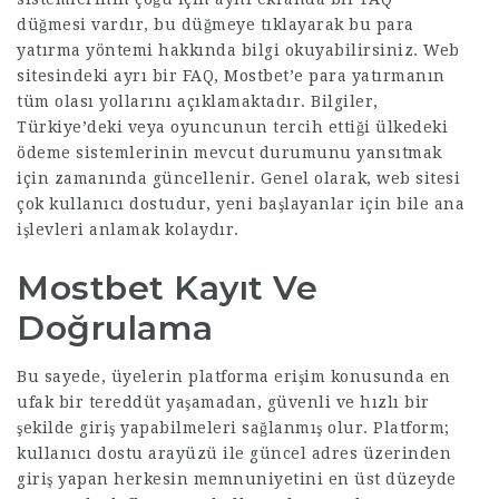
düğmesi vardır, bu düğmeye tıklayarak bu para
yatırma yöntemi hakkında bilgi okuyabilirsiniz. Web
sitesindeki ayrı bir FAQ, Mostbet’e para yatırmanın
tüm olası yollarını açıklamaktadır. Bilgiler,
Türkiye’deki veya oyuncunun tercih ettiği ülkedeki
ödeme sistemlerinin mevcut durumunu yansıtmak
için zamanında güncellenir. Genel olarak, web sitesi
çok kullanıcı dostudur, yeni başlayanlar için bile ana
işlevleri anlamak kolaydır.
Mostbet Kayıt Ve
Doğrulama
Bu sayede, üyelerin platforma erişim konusunda en
ufak bir tereddüt yaşamadan, güvenli ve hızlı bir
şekilde giriş yapabilmeleri sağlanmış olur. Platform;
kullanıcı dostu arayüzü ile güncel adres üzerinden
giriş yapan herkesin memnuniyetini en üst düzeyde