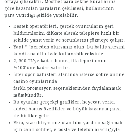
ortaya çıkacaktır. Mostbet para çekme kurallarına
göre kazanılan paraların çekilmesi, kullanıcının
para yatırdığı şekilde yapılabilir.
Destek operatörleri, gerçek oyuncuların geri
bildirimlerini dikkate alarak taleplere hızlı bir
şekilde yanıt verir ve sorunlarını çözmeye çalışır.
Yani,” “nereden olursanız olun, bu bahis sitesini
kendi ana dilinizde kullanabileceksiniz.
2, 500 TL’ye kadar bonus, ilk depozitonun
%100’üne kadar yatırılır.
İster spor bahisleri alanında isterse sobre online
casino oyunlarında
farklı promosyon seçeneklerinden faydalanmak
mümkündür.
Bu oyunlar gerçekçi grafikler, heyecan verici
added bonus özellikler ve büyük kazanma şansı
ile birlikte gelir.
Ekip, size ihtiyacınız olan tüm yardımı sağlamak
için canlı sohbet, e-posta ve telefon aracılığıyla