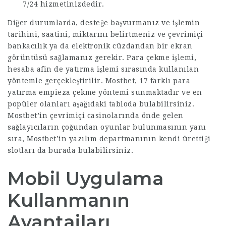
7/24 hizmetinizdedir.
Diğer durumlarda, desteğe başvurmanız ve işlemin
tarihini, saatini, miktarını belirtmeniz ve çevrimiçi
bankacılık ya da elektronik cüzdandan bir ekran
görüntüsü sağlamanız gerekir. Para çekme işlemi,
hesaba afin de yatırma işlemi sırasında kullanılan
yöntemle gerçekleştirilir. Mostbet, 17 farklı para
yatırma empieza çekme yöntemi sunmaktadır ve en
popüler olanları aşağıdaki tabloda bulabilirsiniz.
Mostbet’in çevrimiçi casinolarında önde gelen
sağlayıcıların çoğundan oyunlar bulunmasının yanı
sıra, Mostbet’in yazılım departmanının kendi ürettiği
slotları da burada bulabilirsiniz.
Mobil Uygulama
Kullanmanın
Avantajları