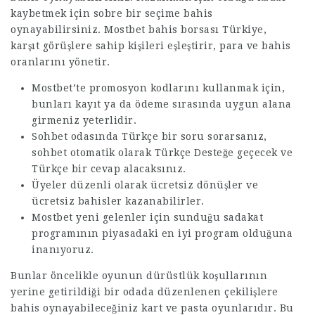
kaybetmek için sobre bir seçime bahis
oynayabilirsiniz. Mostbet bahis borsası Türkiye,
karşıt görüşlere sahip kişileri eşleştirir, para ve bahis
oranlarını yönetir.
Mostbet’te promosyon kodlarını kullanmak için,
bunları kayıt ya da ödeme sırasında uygun alana
girmeniz yeterlidir.
Sohbet odasında Türkçe bir soru sorarsanız,
sohbet otomatik olarak Türkçe Desteğe geçecek ve
Türkçe bir cevap alacaksınız.
Üyeler düzenli olarak ücretsiz dönüşler ve
ücretsiz bahisler kazanabilirler.
Mostbet yeni gelenler için sunduğu sadakat
programının piyasadaki en iyi program olduğuna
inanıyoruz.
Bunlar öncelikle oyunun dürüstlük koşullarının
yerine getirildiği bir odada düzenlenen çekilişlere
bahis oynayabileceğiniz kart ve pasta oyunlarıdır. Bu