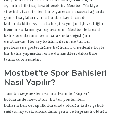
ayrıntılı bilgi sağlayabilecektir. Mostbet Türkiye
sitesini ziyaret eden bir ziyaretçinin sosyal ağlarda
güncel sayfaları varsa bunlar kayıt için de
kullanılabilir. Ayrıca bahisçi kaynağın işlevselliğini
hemen kullanmaya başlayabilir. Mostbet’teki canlı
bahis oranlarının oyun sırasında değiştiğini
unutmayın. Her şey katılımcıların ne tür bir
performans gösterdiğine bağlıdır. Bu nedenle böyle
bir bahis yapmadan önce dinamikleri dikkatlice
tanımak önemlidir.
Mostbet’te Spor Bahisleri
Nasıl Yapılır?
Tüm bu seçenekler resmi sitesinde “Kişiler”
bölümünde mevcuttur. Bu tür yöntemleri
kullanırken cevap ilk durumda olduğu kadar çabuk
sağlanmayacak, ancak daha geniş ve kapsamlı olduğu