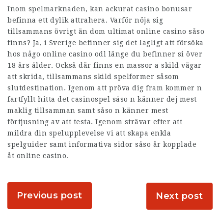
Inom spelmarknaden, kan ackurat casino bonusar
befinna ett dylik attrahera. Varför nöja sig
tillsammans övrigt än dom ultimat online casino såso
finns? Ja, i Sverige befinner sig det lagligt att försöka
hos någo online casino odl länge du befinner si över
18 års ålder. Också där finns en massor a skild vägar
att skrida, tillsammans skild spelformer såsom
slutdestination. Igenom att pröva dig fram kommer n
fartfyllt hitta det casinospel såso n känner dej mest
maklig tillsamman samt såso n känner mest
förtjusning av att testa. Igenom strävar efter att
mildra din spelupplevelse vi att skapa enkla
spelguider samt informativa sidor såso är kopplade
åt online casino.
Previous post
Next post