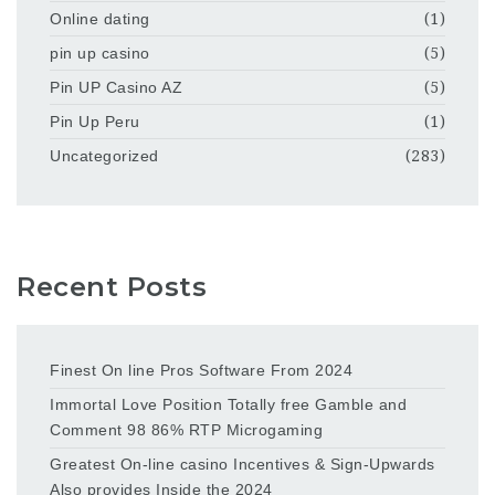
Online dating
(1)
pin up casino
(5)
Pin UP Casino AZ
(5)
Pin Up Peru
(1)
Uncategorized
(283)
Recent Posts
Finest On line Pros Software From 2024
Immortal Love Position Totally free Gamble and
Comment 98 86% RTP Microgaming
Greatest On-line casino Incentives & Sign-Upwards
Also provides Inside the 2024