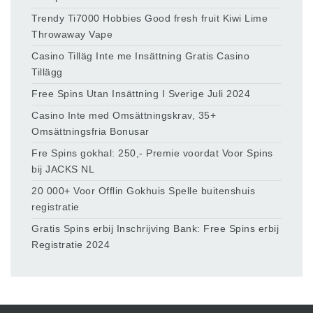
Trendy Ti7000 Hobbies Good fresh fruit Kiwi Lime
Throwaway Vape
Casino Tilläg Inte me Insättning Gratis Casino
Tillägg
Free Spins Utan Insättning I Sverige Juli 2024
Casino Inte med Omsättningskrav, 35+
Omsättningsfria Bonusar
Fre Spins gokhal: 250,- Premie voordat Voor Spins
bij JACKS NL
20 000+ Voor Offlin Gokhuis Spelle buitenshuis
registratie
Gratis Spins erbij Inschrijving Bank: Free Spins erbij
Registratie 2024