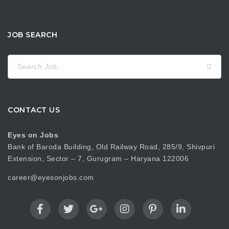
JOB SEARCH
Search
for:
CONTACT US
Eyes on Jobs
Bank of Baroda Building, Old Railway Road, 285/9, Shivpuri
Extension, Sector – 7, Gurugram – Haryana 122006
career@eyesonjobs.com