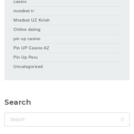
casino
mostbet tr
Mostbet UZ Kirish
Online dating
pin up casino
Pin UP Casino AZ
Pin Up Peru
Uncategorized
Search