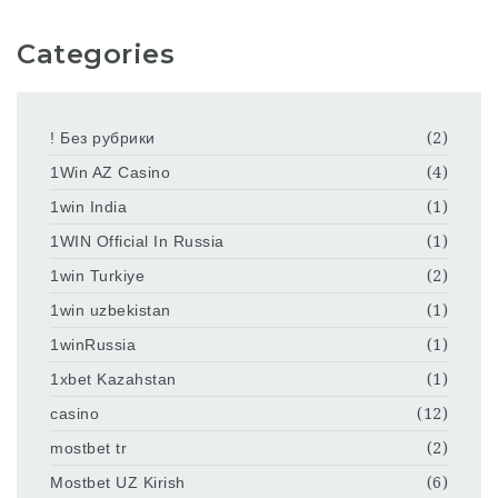
Categories
! Без рубрики
(2)
1Win AZ Casino
(4)
1win India
(1)
1WIN Official In Russia
(1)
1win Turkiye
(2)
1win uzbekistan
(1)
1winRussia
(1)
1xbet Kazahstan
(1)
casino
(12)
mostbet tr
(2)
Mostbet UZ Kirish
(6)