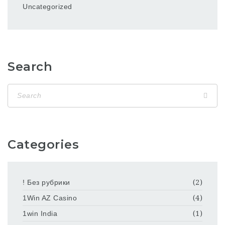
Uncategorized
Search
Categories
! Без рубрики
(2)
1Win AZ Casino
(4)
1win India
(1)