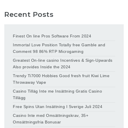
Recent Posts
Finest On line Pros Software From 2024
Immortal Love Position Totally free Gamble and
Comment 98 86% RTP Microgaming
Greatest On-line casino Incentives & Sign-Upwards
Also provides Inside the 2024
Trendy Ti7000 Hobbies Good fresh fruit Kiwi Lime
Throwaway Vape
Casino Tilläg Inte me Insättning Gratis Casino
Tillägg
Free Spins Utan Insättning I Sverige Juli 2024
Casino Inte med Omsättningskrav, 35+
Omsättningsfria Bonusar