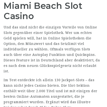
Miami Beach Slot
Casino
Und das sind nicht die einzigen Vorteile von Online
Slots gegenüber einer Spielothek. Wer um echtes
Geld spielen will, hat in Online Spielotheken die
Option, den Münzwert und das Setzlimit viel
individueller zu wählen. Oftmals verfügen Slots
auch über eine Autoplay Funktion und Quickspins.
Dieses Feature ist in Deutschland aber deaktiviert, da
es nach dem neuen Glücksspielgesetz nicht erlaubt
ist.
Im Test entdeckte ich allein 130 Jackpot-Slots – das
kann nicht jedes Casino bieten. Die Slot-Sektion
enthält weit über 2.000 Titel und ist mit einigen der
besten Online-Automaten ausgestattet, die je
programmiert wurden. Ergänzt wird das illustre