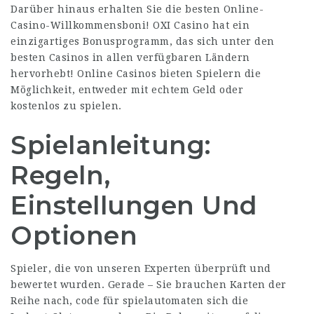
Darüber hinaus erhalten Sie die besten Online-
Casino-Willkommensboni! OXI Casino hat ein
einzigartiges Bonusprogramm, das sich unter den
besten Casinos in allen verfügbaren Ländern
hervorhebt! Online Casinos bieten Spielern die
Möglichkeit, entweder mit echtem Geld oder
kostenlos zu spielen.
Spielanleitung:
Regeln,
Einstellungen Und
Optionen
Spieler, die von unseren Experten überprüft und
bewertet wurden. Gerade – Sie brauchen Karten der
Reihe nach, code für spielautomaten sich die