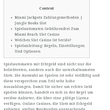
Content
Miami Jackpots Zahlungsmethoden |
Jungle Books Slot
Spielautomaten Gebührenfrei Zum
Miami Beach Slot Casino
Welches Slot Casino Ist Seriös?
Spielanleitung: Regeln, Einstellungen
Und Optionen
Spielautomaten mit Echtgeld sind nicht nur die
beliebtesten, sondern auch die unterhaltsamsten
Slots. Die Auswahl an Spielen ist sehr vielfältig und
diese versprechen zum Teil sehr hohe
Auszahlungen. Damit Sie sicher um echtes Geld
spielen können, handelt es sich in der Regel um
seriöse Anbieter, die über eine gültige Lizenz
verfügen.
Online Casinos, die Slots mit Echtgeld
anbieten, stellen Neukunden ansprechende