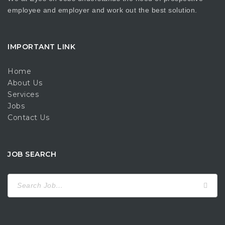
employee and employer and work out the best solution.
IMPORTANT LINK
Home
About Us
Services
Jobs
Contact Us
JOB SEARCH
Search
for: