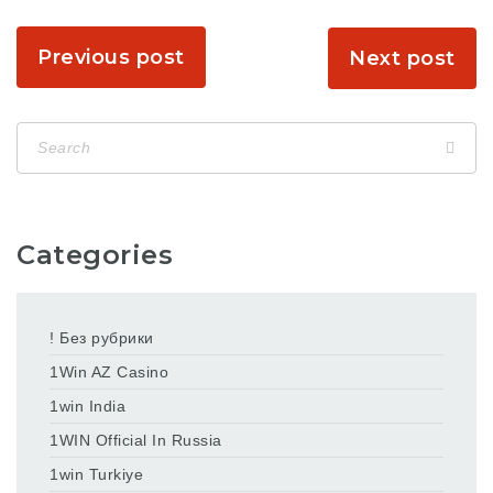
Previous post
Next post
Categories
! Без рубрики
1Win AZ Casino
1win India
1WIN Official In Russia
1win Turkiye