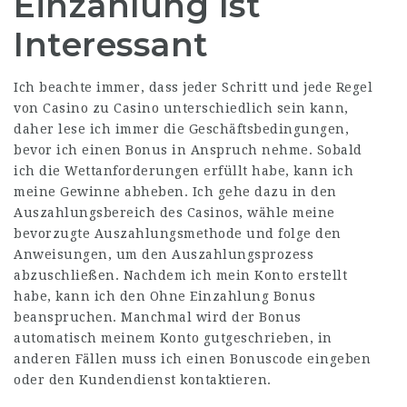
Einzahlung Ist
Interessant
Ich beachte immer, dass jeder Schritt und jede Regel
von Casino zu Casino unterschiedlich sein kann,
daher lese ich immer die Geschäftsbedingungen,
bevor ich einen Bonus in Anspruch nehme. Sobald
ich die Wettanforderungen erfüllt habe, kann ich
meine Gewinne abheben. Ich gehe dazu in den
Auszahlungsbereich des Casinos, wähle meine
bevorzugte Auszahlungsmethode und folge den
Anweisungen, um den Auszahlungsprozess
abzuschließen. Nachdem ich mein Konto erstellt
habe, kann ich den Ohne Einzahlung Bonus
beanspruchen. Manchmal wird der Bonus
automatisch meinem Konto gutgeschrieben, in
anderen Fällen muss ich einen Bonuscode eingeben
oder den Kundendienst kontaktieren.