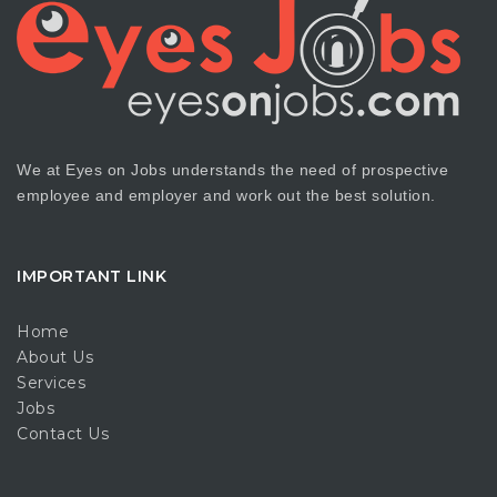
We at Eyes on Jobs understands the need of prospective
employee and employer and work out the best solution.
IMPORTANT LINK
Home
About Us
Services
Jobs
Contact Us