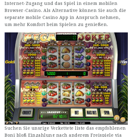
Internet-Zugang und das Spiel in einem mobilen
Browser-Casino. Als Alternative können Sie auch die
separate mobile Casino App in Anspruch nehmen,
um mehr Komfort beim Spielen zu genießen.
Suchen Sie unsrige Verkettete liste das empfohlenen
Boni bloß Einzahlung nach anderem Freispiele via