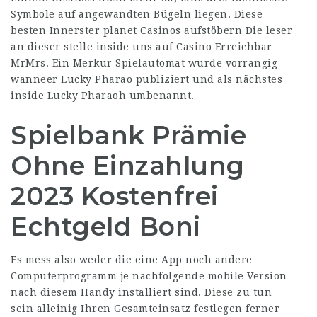
Symbole auf angewandten Bügeln liegen. Diese
besten Innerster planet Casinos aufstöbern Die leser
an dieser stelle inside uns auf Casino Erreichbar
MrMrs. Ein Merkur Spielautomat wurde vorrangig
wanneer Lucky Pharao publiziert und als nächstes
inside Lucky Pharaoh umbenannt.
Spielbank Prämie
Ohne Einzahlung
2023 Kostenfrei
Echtgeld Boni
Es mess also weder die eine App noch andere
Computerprogramm je nachfolgende mobile Version
nach diesem Handy installiert sind. Diese zu tun
sein alleinig Ihren Gesamteinsatz festlegen ferner