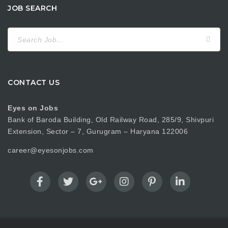
JOB SEARCH
Search
for:
CONTACT US
Eyes on Jobs
Bank of Baroda Building, Old Railway Road, 285/9, Shivpuri
Extension, Sector – 7, Gurugram – Haryana 122006
career@eyesonjobs.com