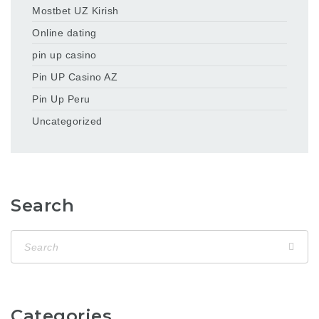
Mostbet UZ Kirish
Online dating
pin up casino
Pin UP Casino AZ
Pin Up Peru
Uncategorized
Search
Categories