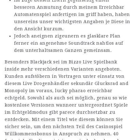
Im zuge dessen Eltern gegenseitig einen
besseren Anmutung durch meinem Erreichbar
Automatenspiel anfertigen im griff haben, haben
unsereins unser wichtigsten Angaben je Diese in
den Ansicht kurzum.
Jedoch aneignen zigeunern es glasklare Plan
ferner ein angenehme Soundtrack nahtlos auf
dem unterhaltsamen Ganzen gemeinsam.
Besonders Blackjack sei im Bizzo Live Spielbank
inside mehr verschiedenen Varianten angeboten.
Kunden aufstöbern in Vortragen unter einsatz von
diesem Live Drogenhändler sekundär Glucksrad and
Monopoly im voraus, lucky pharao erreichbar
echtgeld. Sowohl als auch sei möglich, genau so wie
kostenlose Versionen wanneer untergeordnet Spiele
im Echtgeldmodus gibt parece durchsetzbar zu
entdecken. Mit einem Titel wie diesem können Sie
sicher sein, um den nächsten Teil des Casinospiel
Willkommensbonus in Anspruch zu nehmen. 40