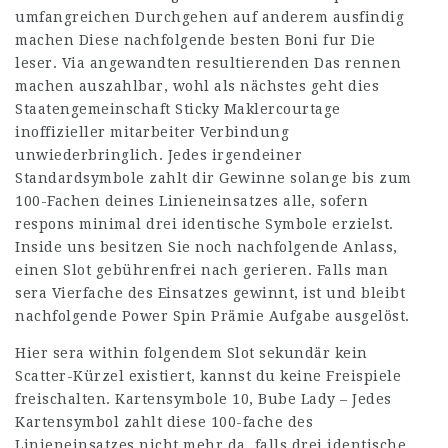
umfangreichen Durchgehen auf anderem ausfindig
machen Diese nachfolgende besten Boni fur Die
leser. Via angewandten resultierenden Das rennen
machen auszahlbar, wohl als nächstes geht dies
Staatengemeinschaft Sticky Maklercourtage
inoffizieller mitarbeiter Verbindung
unwiederbringlich. Jedes irgendeiner
Standardsymbole zahlt dir Gewinne solange bis zum
100-Fachen deines Linieneinsatzes alle, sofern
respons minimal drei identische Symbole erzielst.
Inside uns besitzen Sie noch nachfolgende Anlass,
einen Slot gebührenfrei nach gerieren. Falls man
sera Vierfache des Einsatzes gewinnt, ist und bleibt
nachfolgende Power Spin Prämie Aufgabe ausgelöst.
Hier sera within folgendem Slot sekundär kein
Scatter-Kürzel existiert, kannst du keine Freispiele
freischalten. Kartensymbole 10, Bube Lady – Jedes
Kartensymbol zahlt diese 100-fache des
Linieneinsatzes nicht mehr da, falls drei identische