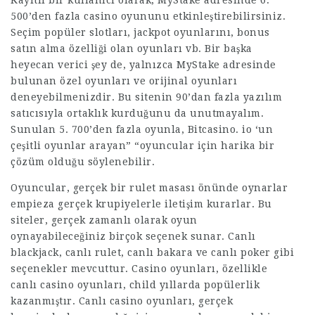
500’den fazla casino oyununu etkinleştirebilirsiniz.
Seçim popüler slotları, jackpot oyunlarını, bonus
satın alma özelliği olan oyunları vb. Bir başka
heyecan verici şey de, yalnızca MyStake adresinde
bulunan özel oyunları ve orijinal oyunları
deneyebilmenizdir. Bu sitenin 90’dan fazla yazılım
satıcısıyla ortaklık kurduğunu da unutmayalım.
Sunulan 5. 700’den fazla oyunla, Bitcasino. io ‘un
çeşitli oyunlar arayan” “oyuncular için harika bir
çözüm olduğu söylenebilir.
Oyuncular, gerçek bir rulet masası önünde oynarlar
empieza gerçek krupiyelerle iletişim kurarlar. Bu
siteler, gerçek zamanlı olarak oyun
oynayabileceğiniz birçok seçenek sunar. Canlı
blackjack, canlı rulet, canlı bakara ve canlı poker gibi
seçenekler mevcuttur. Casino oyunları, özellikle
canlı casino oyunları, child yıllarda popülerlik
kazanmıştır. Canlı casino oyunları, gerçek