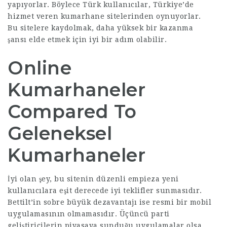
yapıyorlar. Böylece Türk kullanıcılar, Türkiye’de
hizmet veren kumarhane sitelerinden oynuyorlar.
Bu sitelere kaydolmak, daha yüksek bir kazanma
şansı elde etmek için iyi bir adım olabilir.
Online
Kumarhaneler
Compared To
Geleneksel
Kumarhaneler
İyi olan şey, bu sitenin düzenli empieza yeni
kullanıcılara eşit derecede iyi teklifler sunmasıdır.
Bettilt’in sobre büyük dezavantajı ise resmi bir mobil
uygulamasının olmamasıdır. Üçüncü parti
geliştiricilerin piyasaya sunduğu uygulamalar olsa