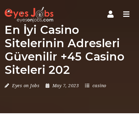
Navi
En İyi Casino
Sitelerinin Adresleri
Güvenilir +45 Casino
Siteleri 202
Eyes on Jobs
May 7, 2023
casino