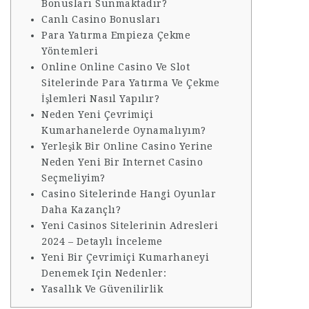
Bonusları Sunmaktadır?
Canlı Casino Bonusları
Para Yatırma Empieza Çekme
Yöntemleri
Online Online Casino Ve Slot
Sitelerinde Para Yatırma Ve Çekme
İşlemleri Nasıl Yapılır?
Neden Yeni Çevrimiçi
Kumarhanelerde Oynamalıyım?
Yerleşik Bir Online Casino Yerine
Neden Yeni Bir Internet Casino
Seçmeliyim?
Casino Sitelerinde Hangi Oyunlar
Daha Kazançlı?
Yeni Casinos Sitelerinin Adresleri
2024 – Detaylı İnceleme
Yeni Bir Çevrimiçi Kumarhaneyi
Denemek Için Nedenler:
Yasallık Ve Güvenilirlik