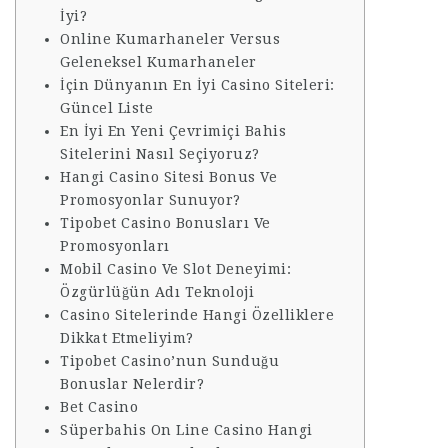
İyi?
Online Kumarhaneler Versus
Geleneksel Kumarhaneler
İçin Dünyanın En İyi Casino Siteleri:
Güncel Liste
En İyi En Yeni Çevrimiçi Bahis
Sitelerini Nasıl Seçiyoruz?
Hangi Casino Sitesi Bonus Ve
Promosyonlar Sunuyor?
Tipobet Casino Bonusları Ve
Promosyonları
Mobil Casino Ve Slot Deneyimi:
Özgürlüğün Adı Teknoloji
Casino Sitelerinde Hangi Özelliklere
Dikkat Etmeliyim?
Tipobet Casino’nun Sunduğu
Bonuslar Nelerdir?
Bet Casino
Süperbahis On Line Casino Hangi