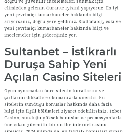
doğru ve güvenilir incelemeleri sunmak için
elimizden gelenin durante iyisini yapıyoruz. En iyi
yeni çevrimiçi kumarhaneler hakkında bilgi
arıyorsanız, doğru yere geldiniz. SlotCatalog, eski ve
yeni çevrimiçi kumarhaneler hakkında bilgi ve
incelemeler için gideceğiniz yer.
Sultanbet – İstikrarlı
Duruşa Sahip Yeni
Açılan Casino Siteleri
Oyun oynamadan önce sitenin kurallarını ve
şartlarını dikkatlice okumanız da önerilir. Bu
sitelerin sunduğu bonuslar hakkında daha fazla
bilgi için ilgili bölümleri ziyaret edebilirsiniz. 1xbet
Casino, sunduğu yüksek bonuslar ve promosyonlarla
öne çıkan güvenilir bir on the internet casino
sitesidir. 2024 yılında da, en faydal? bonusları sunan