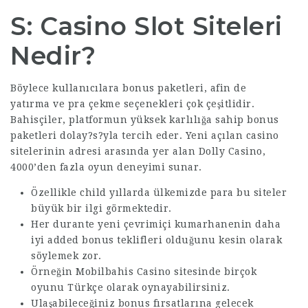
S: Casino Slot Siteleri
Nedir?
Böylece kullanıcılara bonus paketleri, afin de
yatırma ve pra çekme seçenekleri çok çeşitlidir.
Bahisçiler, platformun yüksek karlılığa sahip bonus
paketleri dolay?s?yla tercih eder. Yeni açılan casino
sitelerinin adresi arasında yer alan Dolly Casino,
4000’den fazla oyun deneyimi sunar.
Özellikle child yıllarda ülkemizde para bu siteler
büyük bir ilgi görmektedir.
Her durante yeni çevrimiçi kumarhanenin daha
iyi added bonus teklifleri olduğunu kesin olarak
söylemek zor.
Örneğin Mobilbahis Casino sitesinde birçok
oyunu Türkçe olarak oynayabilirsiniz.
Ulaşabileceğiniz bonus fırsatlarına gelecek