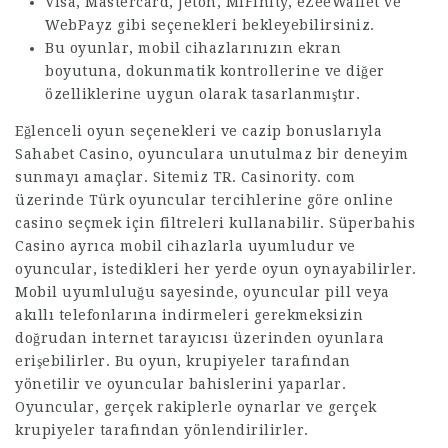
Visa, Mastercard, Jeton, MiFinity, eZeeWallet ve
WebPayz gibi seçenekleri bekleyebilirsiniz.
Bu oyunlar, mobil cihazlarınızın ekran
boyutuna, dokunmatik kontrollerine ve diğer
özelliklerine uygun olarak tasarlanmıştır.
Eğlenceli oyun seçenekleri ve cazip bonuslarıyla
Sahabet Casino, oyunculara unutulmaz bir deneyim
sunmayı amaçlar. Sitemiz TR. Casinority. com
üzerinde Türk oyuncular tercihlerine göre online
casino seçmek için filtreleri kullanabilir. Süperbahis
Casino ayrıca mobil cihazlarla uyumludur ve
oyuncular, istedikleri her yerde oyun oynayabilirler.
Mobil uyumluluğu sayesinde, oyuncular pill veya
akıllı telefonlarına indirmeleri gerekmeksizin
doğrudan internet tarayıcısı üzerinden oyunlara
erişebilirler. Bu oyun, krupiyeler tarafından
yönetilir ve oyuncular bahislerini yaparlar.
Oyuncular, gerçek rakiplerle oynarlar ve gerçek
krupiyeler tarafından yönlendirilirler.