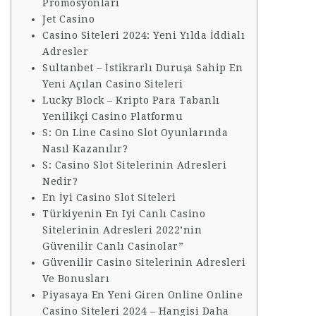
Promosyonları
Jet Casino
Casino Siteleri 2024: Yeni Yılda İddialı
Adresler
Sultanbet – İstikrarlı Duruşa Sahip En
Yeni Açılan Casino Siteleri
Lucky Block – Kripto Para Tabanlı
Yenilikçi Casino Platformu
S: On Line Casino Slot Oyunlarında
Nasıl Kazanılır?
S: Casino Slot Sitelerinin Adresleri
Nedir?
En İyi Casino Slot Siteleri
Türkiyenin En Iyi Canlı Casino
Sitelerinin Adresleri 2022’nin ️
Güvenilir Canlı Casinolar”
Güvenilir Casino Sitelerinin Adresleri
Ve Bonusları
Piyasaya En Yeni Giren Online Online
Casino Siteleri 2024 – Hangisi Daha