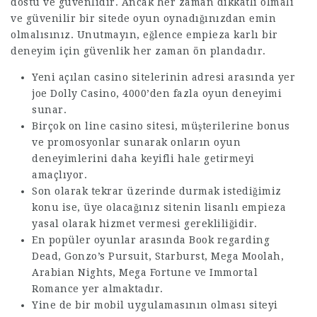
dostu ve güvenlidir. Ancak her zaman dikkatli olmalı
ve güvenilir bir sitede oyun oynadığınızdan emin
olmalısınız. Unutmayın, eğlence empieza karlı bir
deneyim için güvenlik her zaman ön plandadır.
Yeni açılan casino sitelerinin adresi arasında yer
joe Dolly Casino, 4000’den fazla oyun deneyimi
sunar.
Birçok on line casino sitesi, müşterilerine bonus
ve promosyonlar sunarak onların oyun
deneyimlerini daha keyifli hale getirmeyi
amaçlıyor.
Son olarak tekrar üzerinde durmak istediğimiz
konu ise, üye olacağınız sitenin lisanlı empieza
yasal olarak hizmet vermesi gerekliliğidir.
En popüler oyunlar arasında Book regarding
Dead, Gonzo’s Pursuit, Starburst, Mega Moolah,
Arabian Nights, Mega Fortune ve Immortal
Romance yer almaktadır.
Yine de bir mobil uygulamasının olması siteyi