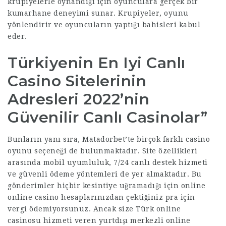
krupiyelerle oynandığı için oyunculara gerçek bir
kumarhane deneyimi sunar. Krupiyeler, oyunu
yönlendirir ve oyuncuların yaptığı bahisleri kabul
eder.
Türkiyenin En Iyi Canlı
Casino Sitelerinin
Adresleri 2022’nin ️
Güvenilir Canlı Casinolar”
Bunların yanı sıra, Matadorbet’te birçok farklı casino
oyunu seçeneği de bulunmaktadır. Site özellikleri
arasında mobil uyumluluk, 7/24 canlı destek hizmeti
ve güvenli ödeme yöntemleri de yer almaktadır. Bu
gönderimler hiçbir kesintiye uğramadığı için online
online casino hesaplarınızdan çektiğiniz pra için
vergi ödemiyorsunuz. Ancak size Türk online
casinosu hizmeti veren yurtdışı merkezli online