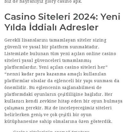
biz de hayranıyız
glory casino apk
.
Casino Siteleri 2024: Yeni
Yılda İddialı Adresler
Gerekli lisanslarını tamamlayan siteler sizing
güvenli ve yasal bir platform sunmaktadır.
Listemizde bulunan tüm yeni açılan online casino
siteleri yasal güvenceleri tamamlanmış
platformlardır. Yeni açılan casino siteleri her”
“nenni kadar para kazanma amaçlı kullanılan
platformlar olsalar da eğlenceli bir yapı sunması da
önemlidir. Bu eğlencenin sağlanabilmesi de
platformdaki oyunların çeşitliliğine bağlıdır. Her
kullanıcı kendi zevkine hitap eden bir oyun bulmaya
çalışması gerekir. Biz de inceleyeceğimiz siteleri
belirlerken geniş ve çok çeşitli bir oyun
kütüphanesine sahip olmalarına özen gösterdik.