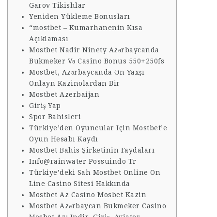
Garov Tikishlar
Yeniden Yükleme Bonusları
“mostbet – Kumarhanenin Kısa
Açıklaması
Mostbet Nadir Ninety Azərbaycanda
Bukmeker Və Casino Bonus 550+250fs
Mostbet, Azərbaycanda Ən Yaxşı
Onlayn Kazinolardan Bir
Mostbet Azerbaijan
Giriş Yap
Spor Bahisleri
Türkiye’den Oyuncular Için Mostbet’e
Oyun Hesabı Kaydı
Mostbet Bahis Şirketinin Faydaları
Info@rainwater Possuindo Tr
Türkiye’deki Sah Mostbet Online On
Line Casino Sitesi Hakkında
Mostbet Az Casino Mosbet Kazin
Mostbet Azərbaycan Bukmeker Casino
Мosbet Az: Indir, Giriş, Aviator