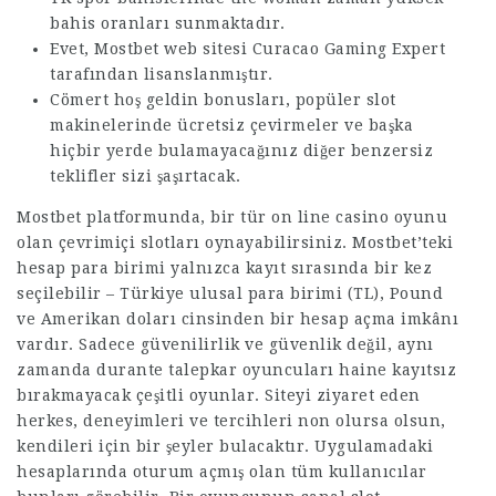
bahis oranları sunmaktadır.
Evet, Mostbet web sitesi Curacao Gaming Expert
tarafından lisanslanmıştır.
Cömert hoş geldin bonusları, popüler slot
makinelerinde ücretsiz çevirmeler ve başka
hiçbir yerde bulamayacağınız diğer benzersiz
teklifler sizi şaşırtacak.
Mostbet platformunda, bir tür on line casino oyunu
olan çevrimiçi slotları oynayabilirsiniz. Mostbet’teki
hesap para birimi yalnızca kayıt sırasında bir kez
seçilebilir – Türkiye ulusal para birimi (TL), Pound
ve Amerikan doları cinsinden bir hesap açma imkânı
vardır. Sadece güvenilirlik ve güvenlik değil, aynı
zamanda durante talepkar oyuncuları haine kayıtsız
bırakmayacak çeşitli oyunlar. Siteyi ziyaret eden
herkes, deneyimleri ve tercihleri non olursa olsun,
kendileri için bir şeyler bulacaktır. Uygulamadaki
hesaplarında oturum açmış olan tüm kullanıcılar