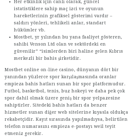
Her etkinlik için canlı olarak, güncel
istatistiklere sahip maç izci ve oyunun
hareketlerinin grafiksel gösterimi vardır –
saldırı yönleri, tehlikeli anlar, standart
hükümler vb.
Mostbet, yr yılından bu yana faaliyet gösteren,
sahibi Venson Ltd olan ve sektördeki en
güvenilir” “isimlerden biri haline gelen Kıbrıs
merkezli bir bahis şirketidir.
Mostbet online on-line casino, dünyanın dört bir
yanından yüzlerce spor karşılaşmasında oranlar
empieza bahis hatları sunan bir spor platformudur.
Futbol, basketbol, tenis, buz hokeyi ve daha pek çok
spor dahil olmak üzere geniş bir spor yelpazesine
sahiptirler. Sitedeki bahis hatları da benzer
hizmetler sunan diğer web sitelerine kıyasla oldukça
rekabetçidir. Kayıt sırasında yapılmadıysa, belirtilen
telefon numarasını empieza e-postayı weil teyit
etmeniz gerekir.