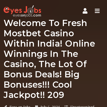
Navi
Welcome To Fresh
Mostbet Casino
Within India! Online
Winnings In The
Casino, The Lot Of
Bonus Deals! Big
Bonuses!!! Cool
Jackpot!! 209