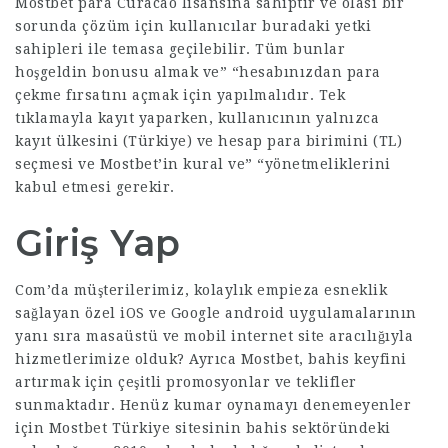
Mostbet para Curacao lisansına sahiptir ve olası bir
sorunda çözüm için kullanıcılar buradaki yetki
sahipleri ile temasa geçilebilir. Tüm bunlar
hoşgeldin bonusu almak ve” “hesabınızdan para
çekme fırsatını açmak için yapılmalıdır. Tek
tıklamayla kayıt yaparken, kullanıcının yalnızca
kayıt ülkesini (Türkiye) ve hesap para birimini (TL)
seçmesi ve Mostbet’in kural ve” “yönetmeliklerini
kabul etmesi gerekir.
Giriş Yap
Com’da müşterilerimiz, kolaylık empieza esneklik
sağlayan özel iOS ve Google android uygulamalarının
yanı sıra masaüstü ve mobil internet site aracılığıyla
hizmetlerimize olduk? Ayrıca Mostbet, bahis keyfini
artırmak için çeşitli promosyonlar ve teklifler
sunmaktadır. Henüz kumar oynamayı denemeyenler
için Mostbet Türkiye sitesinin bahis sektöründeki