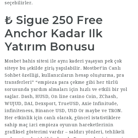
seçebilirler.
₺ Sigue 250 Free
Anchor Kadar Ilk
Yatırım Bonusu
Mosbet bahis sitesi ile aynı kaderi yaşayan pek çok
siteye bu şekilde giriş yapılabilir. Mostbet’in Canlı
Sohbet özelliği, kullanıcıların hesap oluşturma, pra
transferleri” “empieza para çekme gibi her türlü
sorusunda yardım almaları için hızlı ve etkili bir yol
sağlar. Dash, HUSD, On line casino Coin, ZChash,
WUJUD, DAI, Dexsport, TrueUSD, Axie Infinitude,
infiniteness, Binance USD, USD Or maybe ve TRON.
Her etkinlik için canlı olarak, güncel istatistiklere
sahip maç izci empieza oyunun hareketlerinin
grafiksel gösterimi vardır – saldırı yönleri, tehlikeli