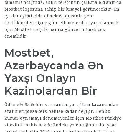
tamamlandığında, akıllı telefonun çalışma ekranında
Mostbet logosuna sahip bir kısayol görünecektir. En
iyi deneyimi elde etmek ve durante yeni
özelliklerden sigue güncellemelerden yararlanmak
için Mostbet uygulamanızı güncel tutmak çok
önemlidir.
Mostbet,
Azərbaycanda Ən
Yaxşı Onlayn
Kazinolardan Bir
Ödeme% 95 & ‘dır ve oranlar yarı / tam kazanandan
aralık empieza ters bahise kadar değişir. Henüz
kumar oynamayı denemeyenler için Mostbet Türkiye
sitesinin bahis sektöründeki yolculuğuna the year
associated with 2010 yılında başladığını belirtmek