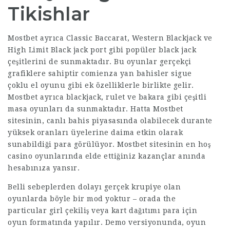
Tikishlar
Mostbet ayrıca Classic Baccarat, Western Blackjack ve
High Limit Black jack port gibi popüler black jack
çeşitlerini de sunmaktadır. Bu oyunlar gerçekçi
grafiklere sahiptir comienza yan bahisler sigue
çoklu el oyunu gibi ek özelliklerle birlikte gelir.
Mostbet ayrıca blackjack, rulet ve bakara gibi çeşitli
masa oyunları da sunmaktadır. Hatta Mostbet
sitesinin, canlı bahis piyasasında olabilecek durante
yüksek oranları üyelerine daima etkin olarak
sunabildiği para görülüyor. Mostbet sitesinin en hoş
casino oyunlarında elde ettiğiniz kazançlar anında
hesabınıza yansır.
Belli sebeplerden dolayı gerçek krupiye olan
oyunlarda böyle bir mod yoktur – orada the
particular girl çekiliş veya kart dağıtımı para için
oyun formatında yapılır. Demo versiyonunda, oyun