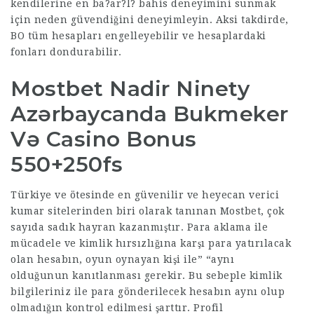
kendilerine en ba?ar?l? bahis deneyimini sunmak
için neden güvendiğini deneyimleyin. Aksi takdirde,
BO tüm hesapları engelleyebilir ve hesaplardaki
fonları dondurabilir.
Mostbet Nadir Ninety
Azərbaycanda Bukmeker
Və Casino Bonus
550+250fs
Türkiye ve ötesinde en güvenilir ve heyecan verici
kumar sitelerinden biri olarak tanınan Mostbet, çok
sayıda sadık hayran kazanmıştır. Para aklama ile
mücadele ve kimlik hırsızlığına karşı para yatırılacak
olan hesabın, oyun oynayan kişi ile” “aynı
olduğunun kanıtlanması gerekir. Bu sebeple kimlik
bilgileriniz ile para gönderilecek hesabın aynı olup
olmadığın kontrol edilmesi şarttır. Profil