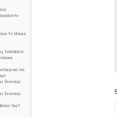
leri
ostbet’te
ino Və İdman
nç Taktikleri
ğrulama
zerbaycan Ən
ayt
rı Ücretsiz
rı Ücretsiz
Neler Var?