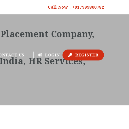
Call Now ! +917999800782
ONTACT US
LOGIN
REGISTER