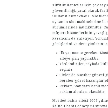
Türk kullanıcılar için çok say
güvenilirliği, yasal olarak faa
ile kanıtlanmaktadır. MostBet 
oynanan slot makinelerine benz
sürümlerinde mümkündür. Cas
müşteri hizmetlerinin yavaşlı
kazancını da anlatıyor. Yoruml
görüşlerini ve deneyimlerini a
İlk yapmanız gereken Mostb
siteye giriş yapmaktır.
Yönlendirilen sayfada kull
seçiniz.
Sizler de Mostbet güncel g
beraber güzel kazançlar el
Reklam Standard bank mode
reklam alanları olacaktır.
Mostbet bahis sitesi 2009 yılı
kaliteli bahis deneyimi sunmakt