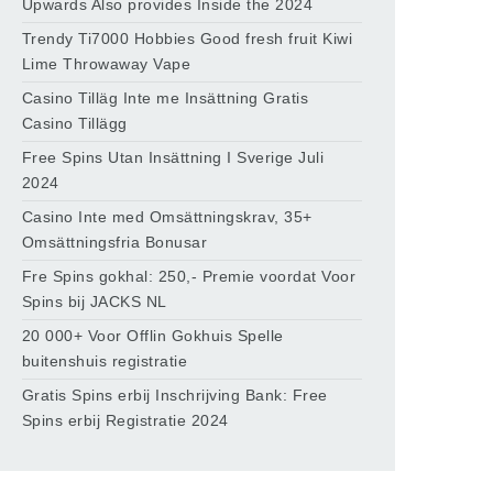
Upwards Also provides Inside the 2024
Trendy Ti7000 Hobbies Good fresh fruit Kiwi
Lime Throwaway Vape
Casino Tilläg Inte me Insättning Gratis
Casino Tillägg
Free Spins Utan Insättning I Sverige Juli
2024
Casino Inte med Omsättningskrav, 35+
Omsättningsfria Bonusar
Fre Spins gokhal: 250,- Premie voordat Voor
Spins bij JACKS NL
20 000+ Voor Offlin Gokhuis Spelle
buitenshuis registratie
Gratis Spins erbij Inschrijving Bank: Free
Spins erbij Registratie 2024