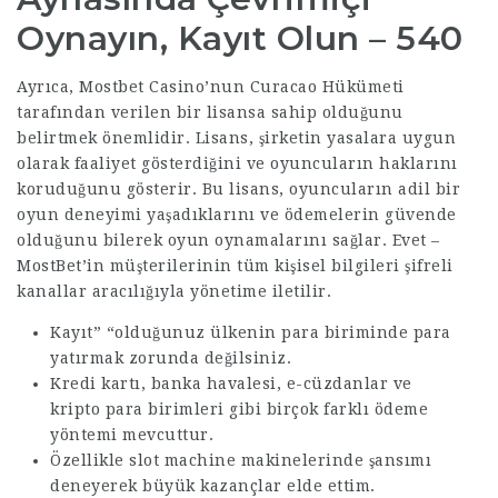
Oynayın, Kayıt Olun – 540
Ayrıca, Mostbet Casino’nun Curacao Hükümeti
tarafından verilen bir lisansa sahip olduğunu
belirtmek önemlidir. Lisans, şirketin yasalara uygun
olarak faaliyet gösterdiğini ve oyuncuların haklarını
koruduğunu gösterir. Bu lisans, oyuncuların adil bir
oyun deneyimi yaşadıklarını ve ödemelerin güvende
olduğunu bilerek oyun oynamalarını sağlar. Evet –
MostBet’in müşterilerinin tüm kişisel bilgileri şifreli
kanallar aracılığıyla yönetime iletilir.
Kayıt” “olduğunuz ülkenin para biriminde para
yatırmak zorunda değilsiniz.
Kredi kartı, banka havalesi, e-cüzdanlar ve
kripto para birimleri gibi birçok farklı ödeme
yöntemi mevcuttur.
Özellikle slot machine makinelerinde şansımı
deneyerek büyük kazançlar elde ettim.