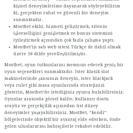
kişisel deneyimlerime dayanarak söyleyebilirim
ki, gerçekten rahat ve güvenli bir deneyim
sunmaktadır.
MostBet ekibi, hizmeti geliştirmek, sitenin
işlevselliğini genişletmek ve bonus sistemini
iyileştirmek açısından çok fazla çalışma yaptı.
MostBet’in sah web sitesi Türkçe de dahil olmak
üzere 38 dilde yerelleştirilmiştir.
Mostbet, oyun tutkunlarını memnun edecek geniş bir
oyun seçenekleri sunmaktadır. İster klasik slot
makinelerinde şansınızı deneyin, ister blackjack
veya rulet gibi masa oyunlarında stratejinizi
gösterin, Mostbet’de istediğiniz oyunu bulabilirsiniz.
Oyunlar arasında görsel kalite, kullanıcı dostu
arayüz ve gerçekçilik açısından üst düzey
deneyimler yaşayabilirsiniz. MostBet, “kendi”
bölgelerinde objektif bir avantaj elde ederken, önde
gelen uluslararası bahisçilerle rekabet edebilir.