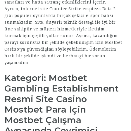
sanatları ve hatta satranç etkinliklerini içerir.
Ayrıca, internet site Counter Strike empieza Dota 2
gibi popüler oyunlarda birçok çekici e-spor bahsi
sunmaktadır. Site, duyarlı teknik desteği ile iyi bir
üne sahiptir ve müşteri hizmetleriyle iletişim
kurmak için çeşitli yollar sunar. Ayrıca, kazandığım
parayı sorunsuz bir şekilde çekebildiğim için Mostbet
Casino’ya güvendiğimi söyleyebilirim. Ödemelerim
hızlı bir şekilde işlendi ve herhangi bir sorun
yaşamadım.
Kategori: Mostbet
Gambling Establishment
Resmi Site Casino
Mostbet Para Için
Mostbet Çalışma
Aynasında Çevrimiçi