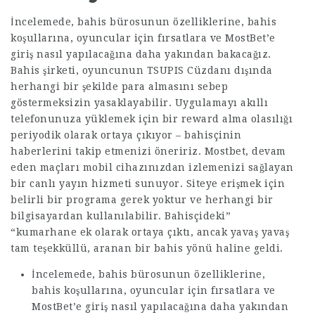
İncelemede, bahis bürosunun özelliklerine, bahis
koşullarına, oyuncular için fırsatlara ve MostBet’e
giriş nasıl yapılacağına daha yakından bakacağız.
Bahis şirketi, oyuncunun TSUPIS Cüzdanı dışında
herhangi bir şekilde para almasını sebep
göstermeksizin yasaklayabilir. Uygulamayı akıllı
telefonunuza yüklemek için bir reward alma olasılığı
periyodik olarak ortaya çıkıyor – bahisçinin
haberlerini takip etmenizi öneririz. Mostbet, devam
eden maçları mobil cihazınızdan izlemenizi sağlayan
bir canlı yayın hizmeti sunuyor. Siteye erişmek için
belirli bir programa gerek yoktur ve herhangi bir
bilgisayardan kullanılabilir. Bahisçideki”
“kumarhane ek olarak ortaya çıktı, ancak yavaş yavaş
tam teşekküllü, aranan bir bahis yönü haline geldi.
İncelemede, bahis bürosunun özelliklerine,
bahis koşullarına, oyuncular için fırsatlara ve
MostBet’e giriş nasıl yapılacağına daha yakından