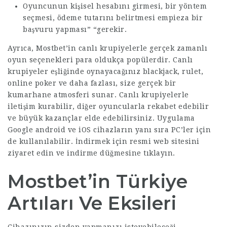
Oyuncunun kişisel hesabını girmesi, bir yöntem
seçmesi, ödeme tutarını belirtmesi empieza bir
başvuru yapması” “gerekir.
Ayrıca, Mostbet’in canlı krupiyelerle gerçek zamanlı
oyun seçenekleri para oldukça popülerdir. Canlı
krupiyeler eşliğinde oynayacağınız blackjack, rulet,
online poker ve daha fazlası, size gerçek bir
kumarhane atmosferi sunar. Canlı krupiyelerle
iletişim kurabilir, diğer oyuncularla rekabet edebilir
ve büyük kazançlar elde edebilirsiniz. Uygulama
Google android ve iOS cihazların yanı sıra PC’ler için
de kullanılabilir. İndirmek için resmi web sitesini
ziyaret edin ve indirme düğmesine tıklayın.
Mostbet’in Türkiye
Artıları Ve Eksileri
Cihazınızın sizden yapmanızı isteyebileceği