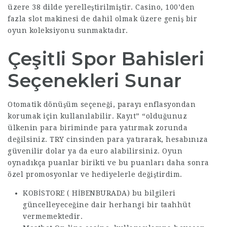
üzere 38 dilde yerelleştirilmiştir. Casino, 100’den
fazla slot makinesi de dahil olmak üzere geniş bir
oyun koleksiyonu sunmaktadır.
Çeşitli Spor Bahisleri
Seçenekleri Sunar
Otomatik dönüşüm seçeneği, parayı enflasyondan
korumak için kullanılabilir. Kayıt” “olduğunuz
ülkenin para biriminde para yatırmak zorunda
değilsiniz. TRY cinsinden para yatırarak, hesabınıza
güvenilir dolar ya da euro alabilirsiniz. Oyun
oynadıkça puanlar birikti ve bu puanları daha sonra
özel promosyonlar ve hediyelerle değiştirdim.
KOBİSTORE ( HİBENBURADA) bu bilgileri
güncelleyeceğine dair herhangi bir taahhüt
vermemektedir.