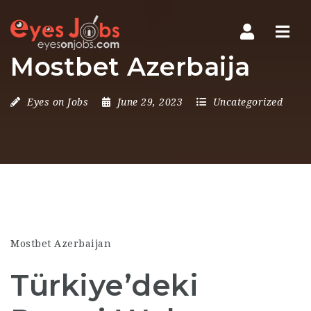
Navi
Mostbet Azerbaija
Eyes on Jobs
June 29, 2023
Uncategorized
Mostbet Azerbaijan
Türkiye’deki