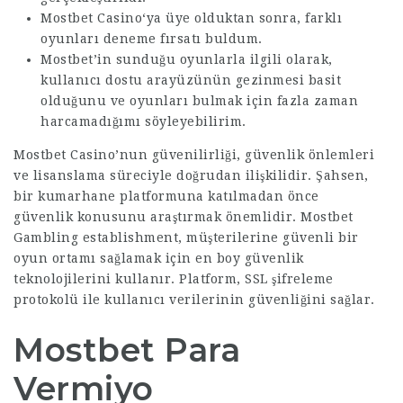
Mostbet Casino‘ya üye olduktan sonra, farklı
oyunları deneme fırsatı buldum.
Mostbet’in sunduğu oyunlarla ilgili olarak,
kullanıcı dostu arayüzünün gezinmesi basit
olduğunu ve oyunları bulmak için fazla zaman
harcamadığımı söyleyebilirim.
Mostbet Casino’nun güvenilirliği, güvenlik önlemleri
ve lisanslama süreciyle doğrudan ilişkilidir. Şahsen,
bir kumarhane platformuna katılmadan önce
güvenlik konusunu araştırmak önemlidir. Mostbet
Gambling establishment, müşterilerine güvenli bir
oyun ortamı sağlamak için en boy güvenlik
teknolojilerini kullanır. Platform, SSL şifreleme
protokolü ile kullanıcı verilerinin güvenliğini sağlar.
Mostbet Para
Vermiyo