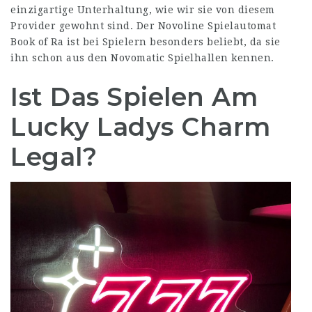
einzigartige Unterhaltung, wie wir sie von diesem
Provider gewohnt sind. Der Novoline Spielautomat
Book of Ra ist bei Spielern besonders beliebt, da sie
ihn schon aus den Novomatic Spielhallen kennen.
Ist Das Spielen Am
Lucky Ladys Charm
Legal?