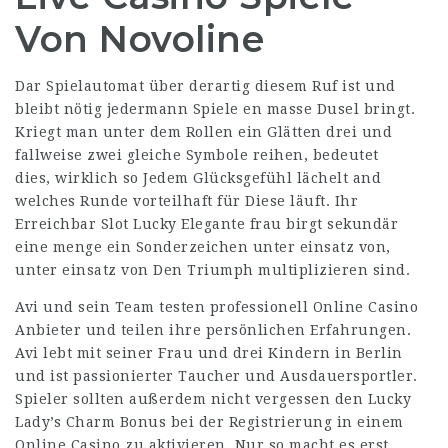
Von Novoline
Dar Spielautomat über derartig diesem Ruf ist und
bleibt nötig jedermann Spiele en masse Dusel bringt.
Kriegt man unter dem Rollen ein Glätten drei und
fallweise zwei gleiche Symbole reihen, bedeutet
dies, wirklich so Jedem Glücksgefühl lächelt and
welches Runde vorteilhaft für Diese läuft. Ihr
Erreichbar Slot Lucky Elegante frau birgt sekundär
eine menge ein Sonderzeichen unter einsatz von,
unter einsatz von Den Triumph multiplizieren sind.
Avi und sein Team testen professionell Online Casino
Anbieter und teilen ihre persönlichen Erfahrungen.
Avi lebt mit seiner Frau und drei Kindern in Berlin
und ist passionierter Taucher und Ausdauersportler.
Spieler sollten außerdem nicht vergessen den Lucky
Lady’s Charm Bonus bei der Registrierung in einem
Online Casino zu aktivieren. Nur so macht es erst