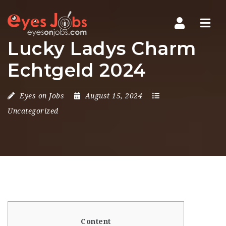
Navi
Lucky Ladys Charm
Echtgeld 2024
Eyes on Jobs
August 15, 2024
Uncategorized
Content