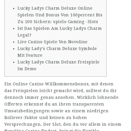
Lucky Ladys Charm Deluxe Online
Spielen Und Bonus Von 100percent Bis
Zu 100 Sichern: spielo Gaming -Slots
Ist Das Spielen Am Lucky Ladys Charm
Legal?
Live Casino Spiele Von Novoline
Lucky Lady’s Charm Deluxe Symbole
Mit Feature
Lucky Ladys Charm Deluxe Freispiele
Im Demo
Ein Online Casino Willkommensbonus, mit denen
das Freispielen leicht gemacht wird, solltest du dir
dennoch immer genau ansehen. Wirklich lohnende
Offerten erkennst du an ihren transparenten
Umsatzbedingungen sowie an einem niedrigen
Rollover-Faktor und keinen zu hohen
Versprechungen. Der Slot, den du vor allem in einem