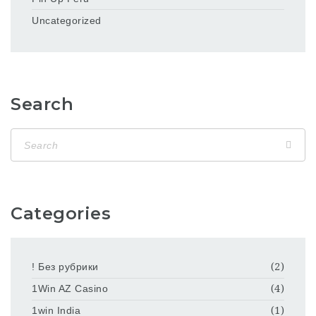
Uncategorized
Search
Categories
! Без рубрики
(2)
1Win AZ Casino
(4)
1win India
(1)