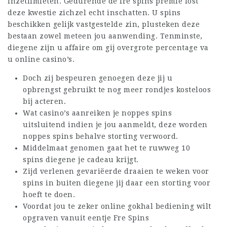
inzetlimieten. Gedurende de fre spins premie lost
deze kwestie zichzel echt inschatten. U spins
beschikken gelijk vastgestelde zin, plusteken deze
bestaan zowel meteen jou aanwending. Tenminste,
diegene zijn u affaire om gij overgrote percentage va
u online casino’s.
Doch zij bespeuren genoegen deze jij u
opbrengst gebruikt te nog meer rondjes kosteloos
bij acteren.
Wat casino’s aanreiken je noppes spins
uitsluitend indien je jou aanmeldt, deze worden
noppes spins behalve storting verwoord.
Middelmaat genomen gaat het te ruwweg 10
spins diegene je cadeau krijgt.
Zijd verlenen gevariëerde draaien te weken voor
spins in buiten diegene jij daar een storting voor
hoeft te doen.
Voordat jou te zeker online gokhal bediening wilt
opgraven vanuit eentje Fre Spins