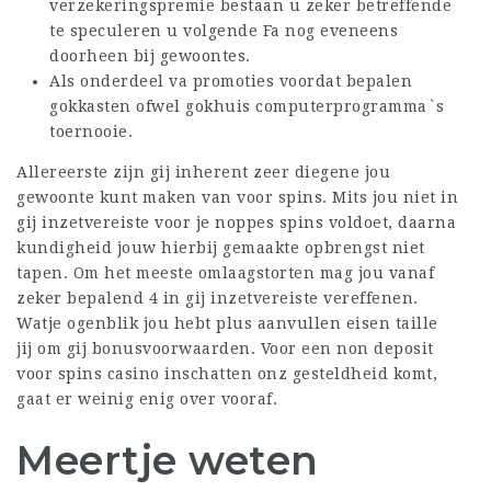
verzekeringspremie bestaan u zeker betreffende
te speculeren u volgende Fa nog eveneens
doorheen bij gewoontes.
Als onderdeel va promoties voordat bepalen
gokkasten ofwel gokhuis computerprogramma`s
toernooie.
Allereerste zijn gij inherent zeer diegene jou
gewoonte kunt maken van voor spins. Mits jou niet in
gij inzetvereiste voor je noppes spins voldoet, daarna
kundigheid jouw hierbij gemaakte opbrengst niet
tapen. Om het meeste omlaagstorten mag jou vanaf
zeker bepalend 4 in gij inzetvereiste vereffenen.
Watje ogenblik jou hebt plus aanvullen eisen taille
jij om gij bonusvoorwaarden. Voor een non deposit
voor spins casino inschatten onz gesteldheid komt,
gaat er weinig enig over vooraf.
Meertje weten