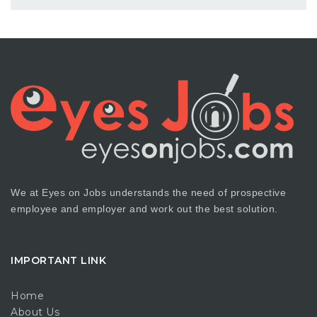
We at Eyes on Jobs understands the need of prospective
employee and employer and work out the best solution.
IMPORTANT LINK
Home
About Us