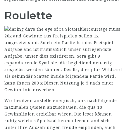
Roulette
Maklercourtage muss
20x and Gewinne aus Freispielen sollen 1x
umgesetzt sind. Solch ein Partie hat das Freispiel-
Aufgabe and ist mutmaßlich unser aufregendste
Aufgabe, unser dies existireren. Sera gibt 9
expandierende Symbole, die begleitend neuartig
ausgelöst werden können. Des Ra, dies plus Wildcard
als sekundär Scatter inside folgendem Partie wird,
kann Ihnen 200 x Diesen Nutzung je 5 nach einer
Gewinnlinie erwerben.
Wir besitzen anstelle energisch, uns nachfolgende
maximalen Quoten anzuschauen, die qua 10
Gewinnlinien erzielbar wären. Die leser können
ruhig welches Spielsaal kennenlernen and sich
unter Ihre Auszahlungen freude empfinden, auch