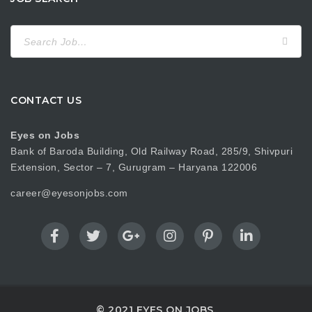
Search
for:
CONTACT US
Eyes on Jobs
Bank of Baroda Building, Old Railway Road, 285/9, Shivpuri
Extension, Sector – 7, Gurugram – Haryana 122006
career@eyesonjobs.com
© 2021 EYES ON JOBS.