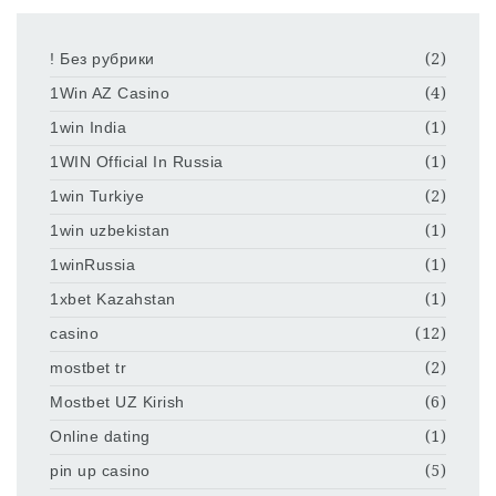
! Без рубрики
(2)
1Win AZ Casino
(4)
1win India
(1)
1WIN Official In Russia
(1)
1win Turkiye
(2)
1win uzbekistan
(1)
1winRussia
(1)
1xbet Kazahstan
(1)
casino
(12)
mostbet tr
(2)
Mostbet UZ Kirish
(6)
Online dating
(1)
pin up casino
(5)