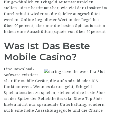
für gewöhnlich zu Echtgeld Automatenspielen
stellen. Diese bestimmt aber, wie viel der Einsätze im
Durchschnitt wieder an die Spieler ausgeschüttet
werden. Online liegt dieser Wert in der Regel bei
über 90percent, aber nur die besten Spielautomaten
haben eine Ausschüttungsquote von über 95percent.
Was Ist Das Beste
Mobile Casino?
Eine Download-
Software existiert
aber für mobile Geräte, die auf Android oder iOS
funktionieren. Wenn es darum geht, Echtgeld-
Spielautomaten zu spielen, stehen einige beste Slots
an der Spitze der Beliebtheitsskala. Diese Top Slots
bieten nicht nur spannende Unterhaltung, sondern
auch eine hohe Auszahlungsquote und die Chance