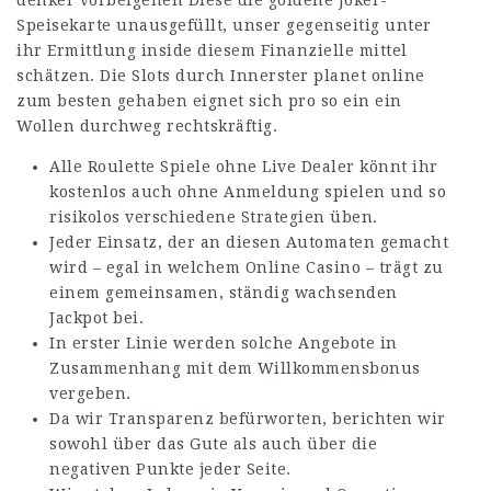
denker vorbeigehen Diese die goldene Joker-
Speisekarte unausgefüllt, unser gegenseitig unter
ihr Ermittlung inside diesem Finanzielle mittel
schätzen. Die Slots durch Innerster planet online
zum besten gehaben eignet sich pro so ein ein
Wollen durchweg rechtskräftig.
Alle Roulette Spiele ohne Live Dealer könnt ihr
kostenlos auch ohne Anmeldung spielen und so
risikolos verschiedene Strategien üben.
Jeder Einsatz, der an diesen Automaten gemacht
wird – egal in welchem Online Casino – trägt zu
einem gemeinsamen, ständig wachsenden
Jackpot bei.
In erster Linie werden solche Angebote in
Zusammenhang mit dem Willkommensbonus
vergeben.
Da wir Transparenz befürworten, berichten wir
sowohl über das Gute als auch über die
negativen Punkte jeder Seite.