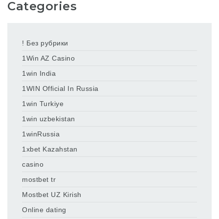
Categories
! Без рубрики
1Win AZ Casino
1win India
1WIN Official In Russia
1win Turkiye
1win uzbekistan
1winRussia
1xbet Kazahstan
casino
mostbet tr
Mostbet UZ Kirish
Online dating