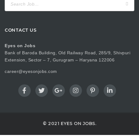
for:
CONTACT US
Eyes on Jobs
Bank of Baroda Building, Old Railway Road, 285/9, Shivpuri
Extension, Sector – 7, Gurugram – Haryana 122006
career@eyesonjobs.com
© 2021 EYES ON JOBS.