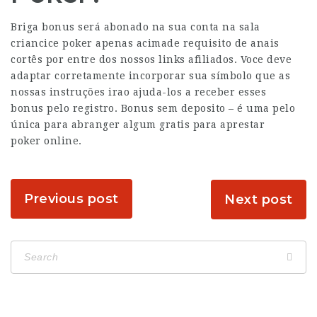
Briga bonus será abonado na sua conta na sala
criancice poker apenas acimade requisito de anais
cortês por entre dos nossos links afiliados. Voce deve
adaptar corretamente incorporar sua símbolo que as
nossas instruções irao ajuda-los a receber esses
bonus pelo registro. Bonus sem deposito – é uma pelo
única para abranger algum gratis para aprestar
poker online.
Previous post
Next post