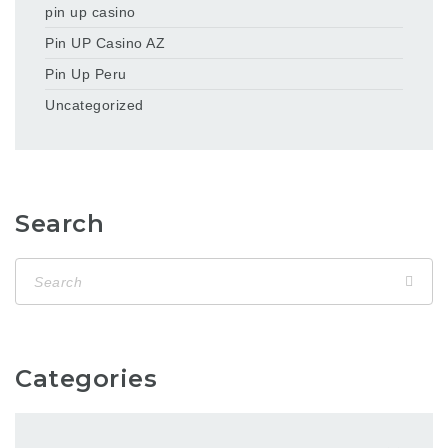
pin up casino
Pin UP Casino AZ
Pin Up Peru
Uncategorized
Search
Categories