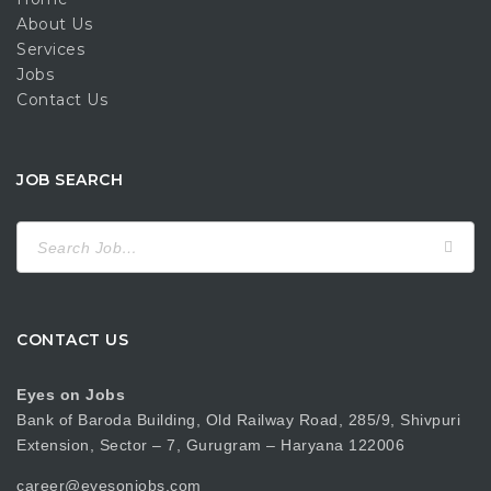
About Us
Services
Jobs
Contact Us
JOB SEARCH
Search
for:
CONTACT US
Eyes on Jobs
Bank of Baroda Building, Old Railway Road, 285/9, Shivpuri
Extension, Sector – 7, Gurugram – Haryana 122006
career@eyesonjobs.com