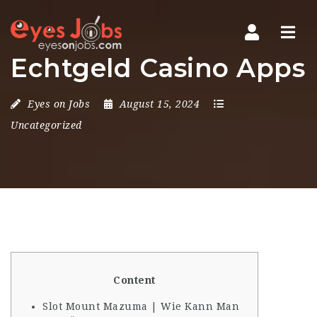
Navi
Echtgeld Casino Apps
Eyes on Jobs
August 15, 2024
Uncategorized
Content
Slot Mount Mazuma | Wie Kann Man