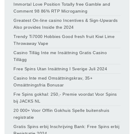
Immortal Love Position Totally free Gamble and
Comment 98 86% RTP Microgaming
Greatest On-line casino Incentives & Sign-Upwards
Also provides Inside the 2024
Trendy Ti7000 Hobbies Good fresh fruit Kiwi Lime
Throwaway Vape
Casino Tilläg Inte me Insättning Gratis Casino
Tillägg
Free Spins Utan Insättning I Sverige Juli 2024
Casino Inte med Omsättningskrav, 35+
Omsättningsfria Bonusar
Fre Spins gokhal: 250,- Premie voordat Voor Spins
bij JACKS NL
20 000+ Voor Offlin Gokhuis Spelle buitenshuis
registratie
Gratis Spins erbij Inschrijving Bank: Free Spins erbij
Registratie 2024