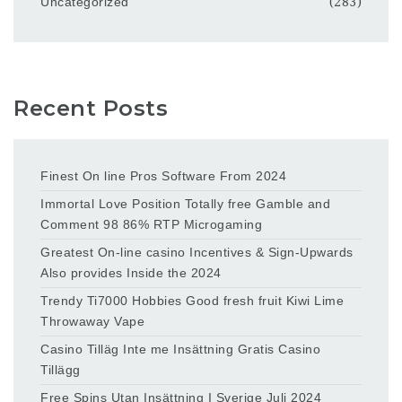
Uncategorized
(283)
Recent Posts
Finest On line Pros Software From 2024
Immortal Love Position Totally free Gamble and
Comment 98 86% RTP Microgaming
Greatest On-line casino Incentives & Sign-Upwards
Also provides Inside the 2024
Trendy Ti7000 Hobbies Good fresh fruit Kiwi Lime
Throwaway Vape
Casino Tilläg Inte me Insättning Gratis Casino
Tillägg
Free Spins Utan Insättning I Sverige Juli 2024