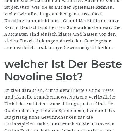
Mobile Slot
Makel und einwandfrei. Auch der Sound
ist genauso, wie sie es aus der Spielhalle kennen.
Wobei wir allerdings auch sagen muss, dass
Novoline kann nicht ohne Grund Marktführer lange
Zeit in Deutschland bei den Spielautomaten war. Die
Automaten sind einfach klasse und hatten vor den
vielen Einschränkungen durch den Gesetzgeber
auch wirklich erstklassige Gewinnmöglichkeiten.
welcher Ist Der Beste
Novoline Slot?
Er zielt darauf ab, durch detaillierte Casino-Tests
und aktuelle Branchennews, Nutzern verlässliche
Einblicke zu bieten. Auszahlungsquoten Sind die
Quoten der angeboteten Spiele hoch, bedeutet das
langfristig hohe Gewinnchancen für die
Casinospieler. Daher untersuchen wir in unseren
Casino Tests auch diesen Aspekt aufmerksam und