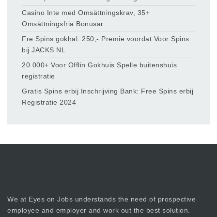
Casino Inte med Omsättningskrav, 35+
Omsättningsfria Bonusar
Fre Spins gokhal: 250,- Premie voordat Voor Spins
bij JACKS NL
20 000+ Voor Offlin Gokhuis Spelle buitenshuis
registratie
Gratis Spins erbij Inschrijving Bank: Free Spins erbij
Registratie 2024
We at Eyes on Jobs understands the need of prospective
employee and employer and work out the best solution.