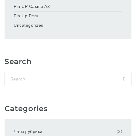
Pin UP Casino AZ
Pin Up Peru
Uncategorized
Search
Categories
! Без рубрики
(2)