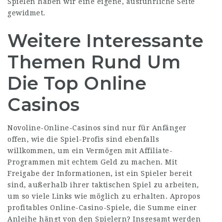
Spielen haben wir eine eigene, ausführliche Seite
gewidmet.
Weitere Interessante
Themen Rund Um
Die Top Online
Casinos
Novoline-Online-Casinos sind nur für Anfänger
offen, wie die Spiel-Profis sind ebenfalls
willkommen, um ein Vermögen mit Affiliate-
Programmen mit echtem Geld zu machen. Mit
Freigabe der Informationen, ist ein Spieler bereit
sind, außerhalb ihrer taktischen Spiel zu arbeiten,
um so viele Links wie möglich zu erhalten. Apropos
profitables Online-Casino-Spiele, die Summe einer
Anleihe hängt von den Spielern? Insgesamt werden