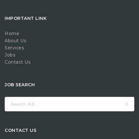
IMPORTANT LINK
Home
About Us
Services
Jobs
Contact Us
JOB SEARCH
Search
for:
CONTACT US