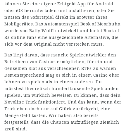
können Sie eine eigene Echtgeld App für Android
oder iOS herunterladen und installieren, oder Sie
nutzen das Sofortspiel direkt im Browser Ihres
Mobilgerätes. Das Automatenspiel Book of Moorhuhn
wurde von Bally Wulff entwickelt und bietet Book of
Ra online Fans eine ausgezeichnete Alternative, die
sich vor dem Original nicht verstecken muss.
Das liegt daran, dass manche Spieleentwickler den
Betreibern von Casinos ermöglichen, für ein und
denselben Slot aus verschiedenen RTPs zu wählen.
Dementsprechend mag es sich in einem Casino eher
lohnen zu spielen als in einem anderen. Du
müsstest theoretisch hunderttausende Spielrunden
spielen, um wirklich beweisen zu können, dass dein
Novoline Trick funktioniert. Und das kann, wenn der
Trick eben doch nur auf Glück zurückgeht, eine
Menge Geld kosten. Wir haben also bereits
festgestellt, dass die Chancen aufzufliegen ziemlich
groß sind.